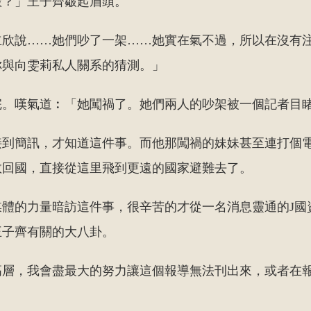
殿？」王子齊皺起眉頭。
立欣說……她們吵了一架……她實在氣不過，所以在沒有
你與向雯莉私人關系的猜測。」
完。嘆氣道︰「她闖禍了。她們兩人的吵架被一個記者目
接到簡訊，才知道這件事。而他那闖禍的妹妹甚至連打個
敢回國，直接從這里飛到更遠的國家避難去了。
媒體的力量暗訪這件事，很辛苦的才從一名消息靈通的J國
王子齊有關的大八卦。
高層，我會盡最大的努力讓這個報導無法刊出來，或者在