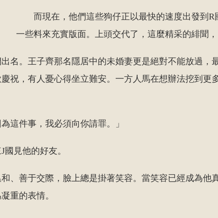
而現在，他們這些狗仔正以最快的速度出發到R
一些料來充實版面。上頭交代了，這麼精采的緋聞，
們出名。王子齊那名隱居中的未婚妻更是絕對不能放過，
歡慶祝，有人憂心得坐立難安。一方人馬在想辦法挖到更
因為這件事，我必須向你請罪。」
J國見他的好友。
溫和、善于交際，臉上總是掛著笑容。當笑容已經成為他
為凝重的表情。