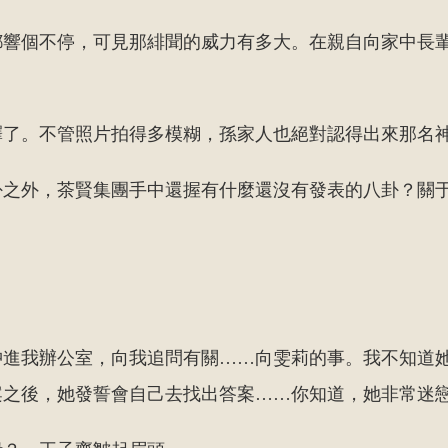
都響個不停，可見那緋聞的威力有多大。在親自向家中長
釋了。不管照片拍得多模糊，孫家人也絕對認得出來那名
卦之外，茶賢集團手中還握有什麼還沒有發表的八卦？關
沖進我辦公室，向我追問有關……向雯莉的事。我不知道
案之後，她發誓會自己去找出答案……你知道，她非常迷