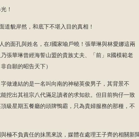
曝光！
表面道貌岸然，和底下不堪入目的真相！
人的面孔與姓名，在J國家喻戶曉！張華琳與林愛娜這兩
人乃張華琳曾經海誓山盟的貴族丈夫、「前」R國模範老
，非自願的昭告天下）
名字做連結的是一名叫向南的神秘英俊男子，其背景不
就能挖出其祖宗八代滿足讀者的求知欲。但目前狗仔一致
某頂級星期五餐廳的頭牌鴨霸，只為貴婦服務的那種，不
測與極不負責任的抹黑來說，媒體在處理王子齊的相關新