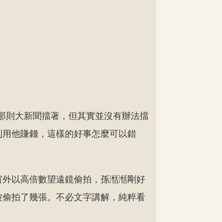
那則大新聞擋著，但其實並沒有辦法擋
利用他賺錢，這樣的好事怎麼可以錯
窗外以高倍數望遠鏡偷拍，孫湉湉剛好
被偷拍了幾張。不必文字講解，純粹看