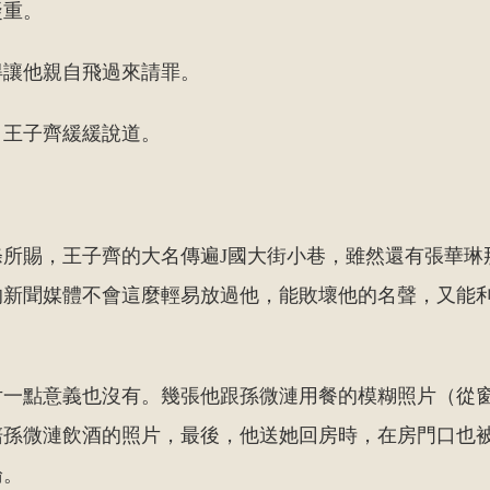
凝重。
得讓他親自飛過來請罪。
」王子齊緩緩說道。
條所賜，王子齊的大名傳遍J國大街小巷，雖然還有張華琳
的新聞媒體不會這麼輕易放過他，能敗壞他的名聲，又能
片一點意義也沒有。幾張他跟孫微漣用餐的模糊照片（從
陪孫微漣飲酒的照片，最後，他送她回房時，在房門口也
論。