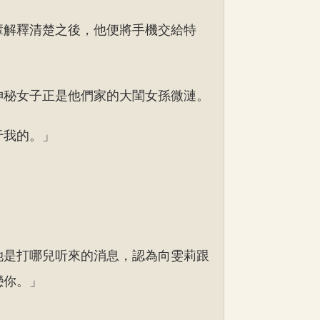
輩解釋清楚之後，他便將手機交給特
神秘女子正是他們家的大閨女孫微漣。
于我的。」
她是打哪兒听來的消息，認為向雯莉跟
戀你。」