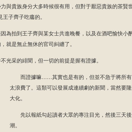
勢力與貴族身分大多時候很有用，但對于厭惡貴族的茶賢
見王子齊子吃癟的。
僅因為拍到王子齊與某女士共進晚餐，以及在酒吧愉快小
的，就是無止無休的官司糾纏了。
件不光采的緋聞，但一切的前提是握有證據。
而證據嘛……其實也是有的，但並不急于將所有
太浪費了。這類可以發展成連續劇的新聞，當然要隆
大化。
先以報紙勾起讀者大眾的專注目光，然後三天後
潮。