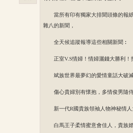
當所有印有獨家大排聞頭條的報
雜八的新聞，
全天候追蹤報導這些相關新聞︰
正室V.S情婦！情婦灑錢大勝利
斌族世界最夢幻的愛情童話大破
傷心貴婦別有懷抱，多情俊男隨
新一代R國貴族領袖人物神秘情人
白馬王子柔情蜜意會佳人，貴族