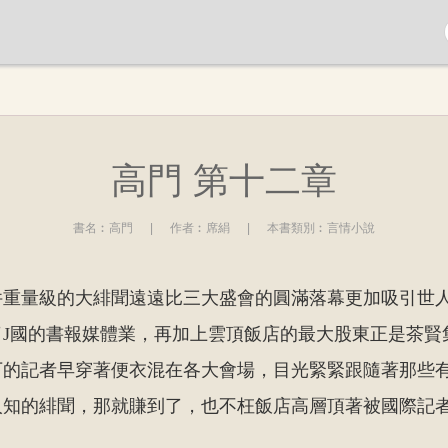
高門 第十二章
書名︰
高門
|
作者︰
席絹
|
本書類別︰
言情小說
件重量級的大緋聞遠遠比三大盛會的圓滿落幕更加吸引世
了J國的書報媒體業，再加上雲頂飯店的最大股東正是茶賢
下的記者早穿著便衣混在各大會場，目光緊緊跟隨著那些
人知的緋聞，那就賺到了，也不枉飯店高層頂著被國際記