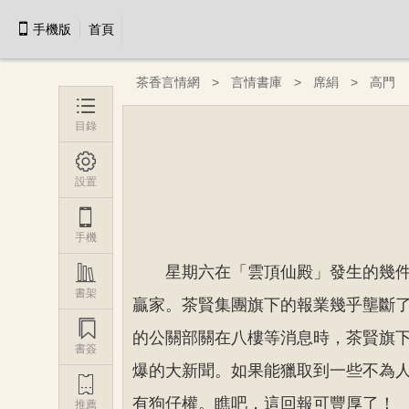

手機版
首頁
茶香言情網
言情書庫
席絹
高門

目錄

設置

手機

星期六在「雲頂仙殿」發生的幾
書架
贏家。茶賢集團旗下的報業幾乎壟斷

的公關部關在八樓等消息時，茶賢旗
書簽
爆的大新聞。如果能獵取到一些不為

有狗仔權。瞧吧，這回報可豐厚了！
推薦