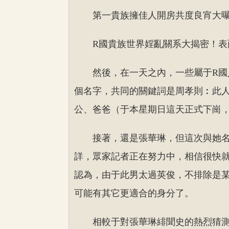
第一貴族擁佳人開房共度良宵大
R國貴族世界婬亂關系大揭密！
然後，在一天之內，一些屬于R國
個名字，共同的關鍵詞是周孝則︰此
公、爸爸（于本星期日這天正式下崗
接著，還是張華琳，但這次與她
詳，眾家記者正在努力中，相信很快
認為，由于此男太過英俊，不排除是
可能有其它更適合的身分了。
相較于對張華琳緋聞史的熱烈猜