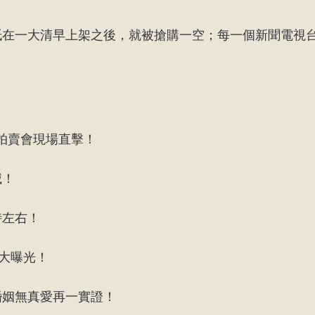
紙在一大清早上架之後，就被搶購一空；每一個新聞電視
！拍賣會現場直擊！
滅！
侍左右！
大曝光！
婚姻無真愛再一實證！