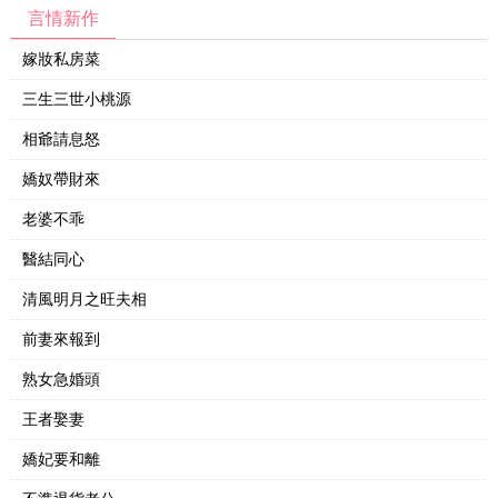
言情新作
嫁妝私房菜
三生三世小桃源
相爺請息怒
嬌奴帶財來
老婆不乖
醫結同心
清風明月之旺夫相
前妻來報到
熟女急婚頭
王者娶妻
嬌妃要和離