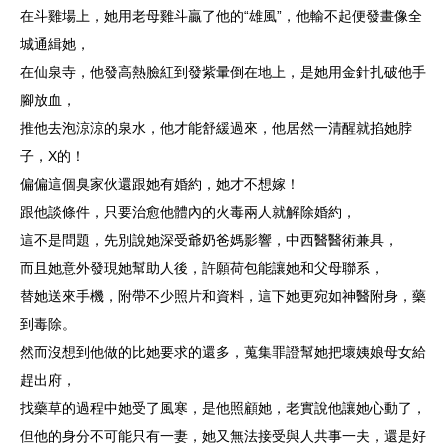
在斗雞場上，她用老母雞斗贏了他的“雄風”，他輸不起便發畫像全
城通緝她，
在仙泉寺，他發高熱臉紅到發紫暈倒在地上，是她用金針扎破他手
腳放血，
推他去泡涼涼的泉水，他才能舒緩過來，他居然一清醒就掐她脖
子，X的！
偏偏這個臭家伙還跟她有婚約，她才不想嫁！
跟他談條件，只要治愈他體內的火毒兩人就解除婚約，
這不是問題，先別說她深受爺奶爸媽影響，中西醫醫術兼具，
而且她意外發現她幫助人後，許願荷包能讓她和父母聯系，
替她送來手機，附帶不少照片和資料，這下她更宛如神醫附身，藥
到毒除。
然而沒想到他做的比她要求的還多，蒐集罪證幫她把壞姨娘母女給
趕出府，
找藥草的過程中她受了風寒，是他照顧她，老實說他讓她心動了，
但他的身分不可能只有一妻，她又無法接受與人共事一夫，還是好