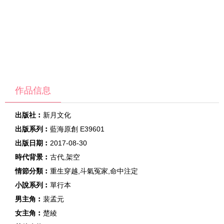
作品信息
出版社︰
新月文化
出版系列︰
藍海原創 E39601
出版日期︰
2017-08-30
時代背景︰
古代,架空
情節分類︰
重生穿越,斗氣冤家,命中注定
小說系列︰
單行本
男主角︰
裴孟元
女主角︰
楚綾