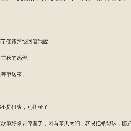
？
等了個禮拜後回答我說——
要亡秋的感覺。
邊等筆送來。
。
都不是很爽，別扭極了。
這款筆好像要停產了，因為筆尖太細，容易把紙戳破，購