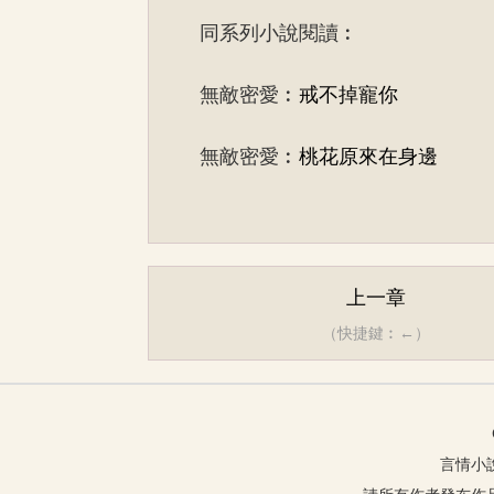
同系列小說閱讀︰
無敵密愛︰
戒不掉寵你
無敵密愛︰
桃花原來在身邊
上一章
（快捷鍵︰←）
言情小