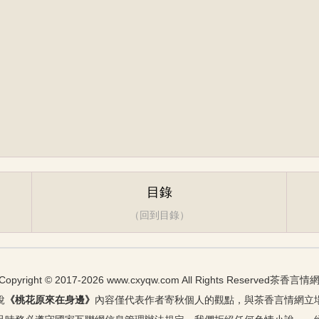
目錄
（回到目錄）
Copyright © 2017-2026 www.cxyqw.com All Rights Reserved
茶香言情
說
《
桃花原來在身邊
》
內容僅代表作者
寄秋
個人的觀點，與茶香言情網立