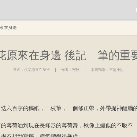
來在身邊
花原來在身邊 後記 筆的重
書名︰
桃花原來在身邊
|
作者︰
寄秋
|
本書類別︰
言情小說
一迭六百字的稿紙，一枝筆，一個修正帶，外帶提神醒腦
前的薄荷油到現在長條形的薄荷膏，秋像上癮似的不吸不
，提不起勁寫稿，脾氣變得很暴躁。