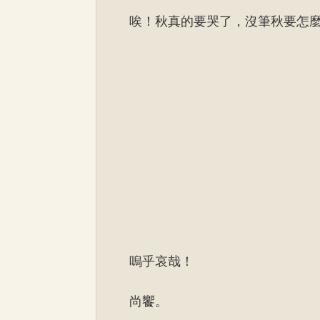
唉！秋真的要哭了，沒筆秋要怎
嗚乎哀哉！
尚饗。