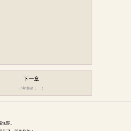
下一章
（快捷鍵︰→）
網
場無關。