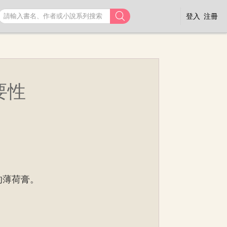

登入
注冊
要性
的薄荷膏。