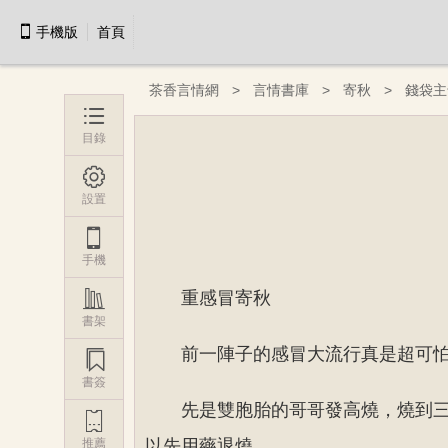

手機版
首頁
茶香言情網
言情書庫
寄秋
錢袋主

目錄

設置

手機

重感冒寄秋
書架
前一陣子的感冒大流行真是超可

書簽
先是雙胞胎的哥哥發高燒，燒到

推薦
以先用藥退燒。