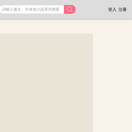

登入
注冊