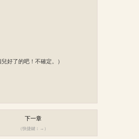
個兒好了的吧！不確定。）
下一章
（快捷鍵︰→）