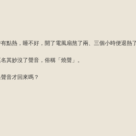
。
時有點熱，睡不好，開了電風扇熬了兩、三個小時便退熱
莫名其妙沒了聲音，俗稱「燒聲」。
果聲音才回來嗎？
。