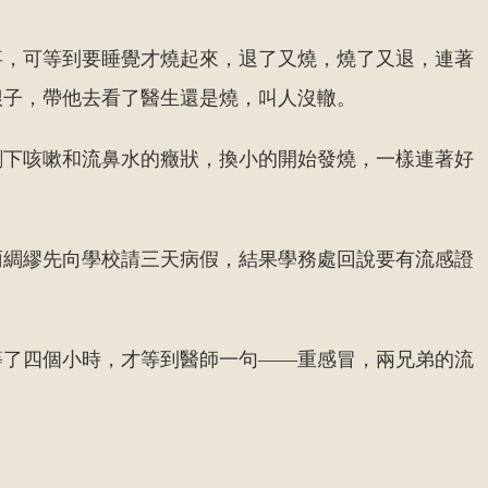
事，可等到要睡覺才燒起來，退了又燒，燒了又退，連著
佷子，帶他去看了醫生還是燒，叫人沒轍。
剩下咳嗽和流鼻水的癥狀，換小的開始發燒，一樣連著好
雨綢繆先向學校請三天病假，結果學務處回說要有流感證
等了四個小時，才等到醫師一句——重感冒，兩兄弟的流