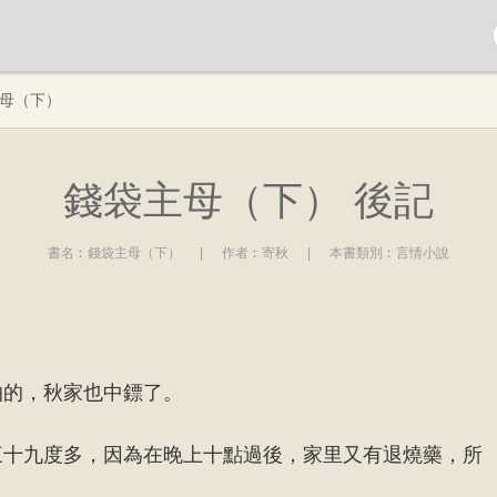
母（下）
錢袋主母（下） 後記
書名︰
錢袋主母（下）
|
作者︰
寄秋
|
本書類別︰
言情小說
怕的，秋家也中鏢了。
三十九度多，因為在晚上十點過後，家里又有退燒藥，所