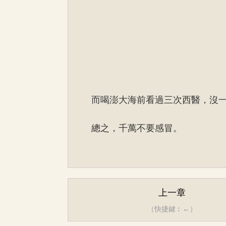
而喝澎大海前看過三次西醫，沒
總之，千萬不要感冒。
上一章
（快捷鍵︰←）