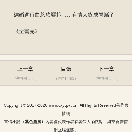
結婚進行曲悠悠響起……有情人終成眷屬了！
《全書完》
上一章
目錄
下一章
（快捷鍵︰←）
（回到目錄）
（快捷鍵︰→）
Copyright © 2017-2026 www.cxyqw.com All Rights Reserved
茶香言
情網
言情小說
《
紫色漸層
》
內容僅代表作者
有容
個人的觀點，與茶香言情
網立場無關。