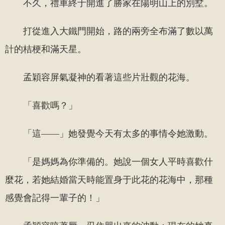
不久，禮車終于開進了勝家在陽明山上的別墅。
打從進入大鐵門開始，路的兩旁全布滿了數以萬
計的桔梗和滿天星。
孟穎容屏氣凝神的看著這些片壯觀的花海。
「喜歡嗎？」
「這——」她發覺今天有太多的事情令她激動。
「是媽媽為你準備的。她說一個女人平時喜歡什
麼花，若她結婚當天時能置身于此花的花海中，那種
感覺會記得一輩子的！」