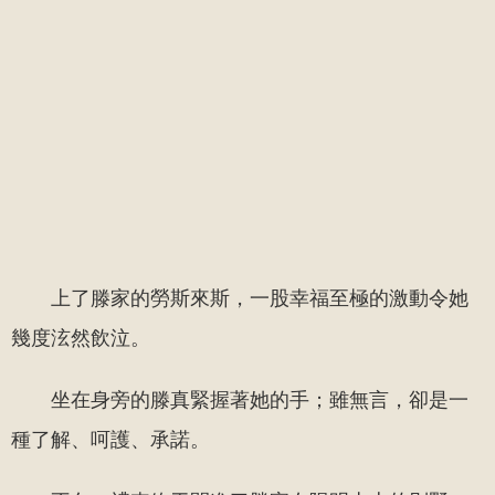
上了滕家的勞斯來斯，一股幸福至極的激動令她
幾度泫然飲泣。
坐在身旁的滕真緊握著她的手；雖無言，卻是一
種了解、呵護、承諾。