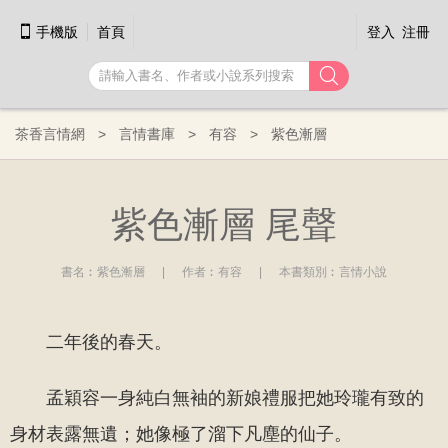

手機版
首頁
登入
注冊

茶香言情網
言情書庫
有容
紫色漸層
紫色漸層 尾聲
書名︰
紫色漸層
|
作者︰
有容
|
本書類別︰
言情小說
二年後的春天。
孟穎容一身純白無袖的新娘禮服把她玲瓏有致的
身材表露無遺；她像極了溜下凡塵的仙子。