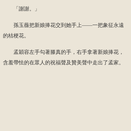
「謝謝。」
孫玉薇把新娘捧花交到她手上——一把象征永遠
的桔梗花。
孟穎容左手勾著滕真的手，右手拿著新娘捧花，
含羞帶怯的在眾人的祝福聲及贊美聲中走出了孟家。