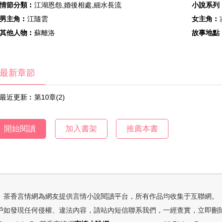
情節分類︰
江湖恩怨,婚後相處,細水長流
小說系列
男主角︰
江隨雲
女主角︰
其他人物︰
蘇離洛
故事地點
最新章節
最近更新︰
第10章(2)
開始閱讀
加入書架
推薦本書
茶香言情網為網友提供言情小說閱讀平台，所有作品均收集于互聯網。
戶如發現任何侵權、違法內容，請站內短信聯系我們，一經查實，立即刪