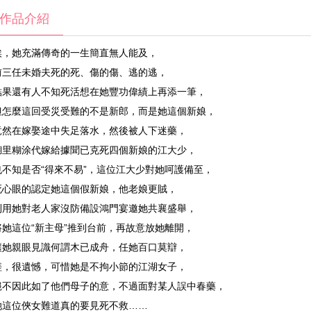
作品介紹
唉，她充滿傳奇的一生簡直無人能及，
前三任未婚夫死的死、傷的傷、逃的逃，
結果還有人不知死活想在她豐功偉績上再添一筆，
但怎麼這回受災受難的不是新郎，而是她這個新娘，
竟然在嫁娶途中失足落水，然後被人下迷藥，
糊里糊涂代嫁給據聞已克死四個新娘的江大少，
也不知是否“得來不易”，這位江大少對她呵護備至，
死心眼的認定她這個假新娘，他老娘更賊，
利用她對老人家沒防備設鴻門宴邀她共襄盛舉，
將她這位“新主母”推到台前，再故意放她離開，
讓她親眼見識何謂木已成舟，任她百口莫辯，
嗟，很遺憾，可惜她是不拘小節的江湖女子，
絕不因此如了他們母子的意，不過面對某人誤中春藥，
她這位俠女難道真的要見死不救……