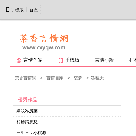

手機版
首頁
言情作家
手機版
言情小說
排


茶香言情網
言情書庫
裘夢
狐狸夫
優秀作品
嫁妝私房菜
相爺請息怒
三生三世小桃源