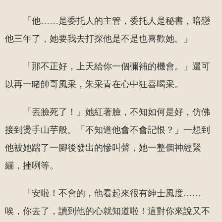
「他……是委托人的主管，委托人是秘書，暗戀
他三年了，她要我去打探他是不是也喜歡她。」
「那不正好，上天給你一個彌補的機會。」還可
以再一睹帥哥風采，朱采青在心中狂喜喝采。
「丟臉死了！」她紅著臉，不知如何是好，仿佛
接到燙手山芋般。「不知道他會不會記恨？」一想到
他被她踹了一腳後發出的慘叫聲，她一整個神經緊
繃，挫咧等。
「安啦！不會的，他看起來很有紳士風度……
唉，你去了，讀到他的心就知道啦！這對你來說又不