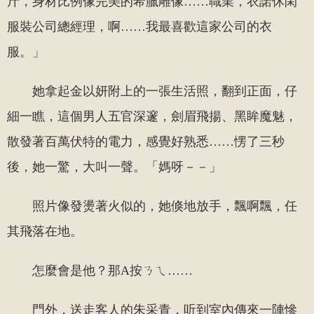
斤，身材比例像完美的希臘雕像……職業，衣諾休閑
服裝公司總經理，啊……我最喜歡這家公司的衣
服。」
她拿起金以妍附上的一張生活照，翻到正面，仔
細一瞧，這個男人五官深邃，劍眉飛揚、黑眸魔魅，
散發著百萬伏特的電力，感覺好熟悉……愣了三秒
後，她一驚，大叫一聲。「媽呀－－」
照片像發燙著火似的，她倏地放手，飄啊飄，任
其飛落在地。
怎麼會是他？那A按ㄋㄟ……
門外，送走客人的朱采青，听到室內傳來一陣慘