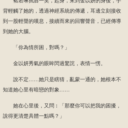
褚若琳抿唇一笑，起身，來到金以妍的身後，手
背輕觸了她的，透過神經系統的傳遞，耳邊立刻接收
到一股輕聲的嘆息，接續而來的回響聲音，已經傳導
到她的大腦。
「你為情所困，對嗎？」
金以妍秀氣的眼眸閃過驚詫，表情一愣。
說不定……她只是瞎猜，亂蒙一通的，她根本不
知道她心里有暗戀的對象……
她在心里後，又問︰「那麼你可以把我的困擾，
說得更清楚具體一點嗎？」