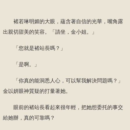
褚若琳明媚的大眼，蘊含著自信的光華，嘴角露
出親切甜美的笑容。「請坐，金小姐。」
「您就是褚站長嗎？」
「是啊。」
「你真的能洞悉人心，可以幫我解決問題嗎？」
金以妍眼神質疑的打量著她。
眼前的褚站長看起來很年輕，把她想委托的事交
給她辦，真的可靠嗎？