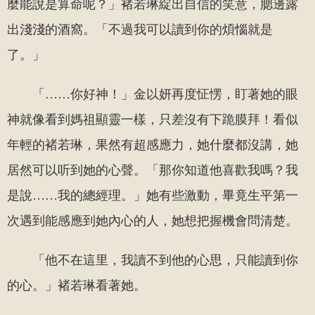
麼能說是算命呢？」褚若琳綻出自信的笑意，腮邊露
出淺淺的酒窩。「不過我可以讀到你的煩惱就是
了。」
「……你好神！」金以妍再度怔愣，盯著她的眼
神就像看到媽祖顯靈一樣，只差沒有下跪膜拜！看似
年輕的褚若琳，果然有超感應力，她什麼都沒講，她
居然可以听到她的心聲。「那你知道他喜歡我嗎？我
是說……我的總經理。」她有些激動，畢竟生平第一
次遇到能感應到她內心的人，她想把握機會問清楚。
「他不在這里，我讀不到他的心思，只能讀到你
的心。」褚若琳看著她。