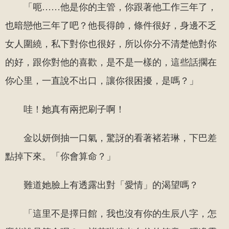
「呃……他是你的主管，你跟著他工作三年了，
也暗戀他三年了吧？他長得帥，條件很好，身邊不乏
女人圍繞，私下對你也很好，所以你分不清楚他對你
的好，跟你對他的喜歡，是不是一樣的，這些話擱在
你心里，一直說不出口，讓你很困擾，是嗎？」
哇！她真有兩把刷子啊！
金以妍倒抽一口氣，驚訝的看著褚若琳，下巴差
點掉下來。「你會算命？」
難道她臉上有透露出對「愛情」的渴望嗎？
「這里不是擇日館，我也沒有你的生辰八字，怎