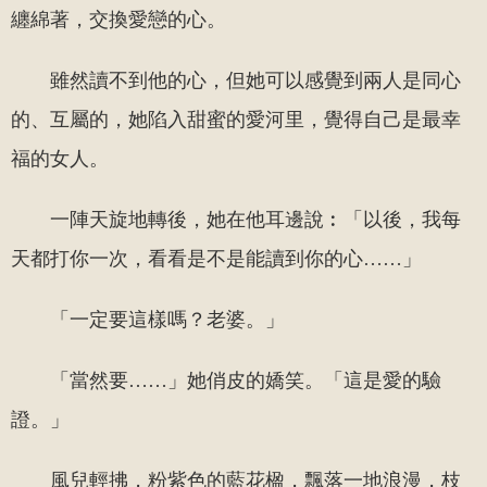
纏綿著，交換愛戀的心。
雖然讀不到他的心，但她可以感覺到兩人是同心
的、互屬的，她陷入甜蜜的愛河里，覺得自己是最幸
福的女人。
一陣天旋地轉後，她在他耳邊說︰「以後，我每
天都打你一次，看看是不是能讀到你的心……」
「一定要這樣嗎？老婆。」
「當然要……」她俏皮的嬌笑。「這是愛的驗
證。」
風兒輕拂，粉紫色的藍花楹，飄落一地浪漫，枝