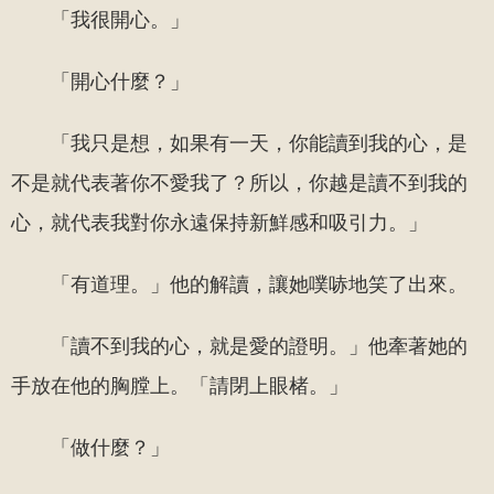
「我很開心。」
「開心什麼？」
「我只是想，如果有一天，你能讀到我的心，是
不是就代表著你不愛我了？所以，你越是讀不到我的
心，就代表我對你永遠保持新鮮感和吸引力。」
「有道理。」他的解讀，讓她噗哧地笑了出來。
「讀不到我的心，就是愛的證明。」他牽著她的
手放在他的胸膛上。「請閉上眼楮。」
「做什麼？」