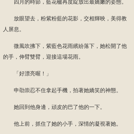
四月的時節，藍花楹再度綻放出最嬌嫩的姿態。
放眼望去，粉紫粉藍的花影，交相輝映，美得教
人屏息。
微風吹拂下，紫藍色花雨繽紛落下，她松開了他
的手，伸臂雙臂，迎接這場花雨。
「好漂亮喔！」
申劭崇忍不住拿起手機，拍著她嬌笑的神態。
她回到他身邊，頑皮的巴了他的一下。
他上前，抓住了她的小手，深情的凝視著她。