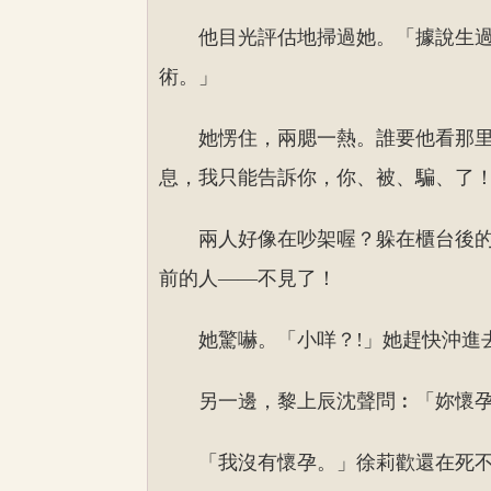
他目光評估地掃過她。「據說生
術。」
她愣住，兩腮一熱。誰要他看那
息，我只能告訴你，你、被、騙、了
兩人好像在吵架喔？躲在櫃台後
前的人——不見了！
她驚嚇。「小咩？!」她趕快沖進
另一邊，黎上辰沈聲問︰「妳懷
「我沒有懷孕。」徐莉歡還在死