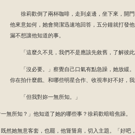
徐莉歡倒了兩杯咖啡，走到桌邊，坐下來，開門
他來意如何，她會簡潔迅速地回答，五分鐘就打發他
漏不想讓他知道的事。
「這麼久不見，我們不是應該先敘舊，了解彼此
「沒必要。」察覺自己口氣有點急躁，她放緩。
你在拍什麼戲、和哪些明星合作、收視率好不好，我
「但我對妳一無所知。」
會一無所知？」他知道了她的哪些事？徐莉歡暗暗焦躁。
，既然她無意客套，也罷，他聳聳肩，切入主題。「好吧