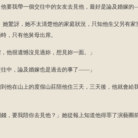
，他要我帶一個交往中的女友去見他，最好是論及婚嫁的
!」她驚訝，她不太清楚他的家庭狀況，只知他生父另有家
婚時，只有他舅母出席。
禮，他很遺憾沒見過妳，想見妳一面。」
交往中，論及婚嫁也是過去的事了——」
個到他在山上的度假山莊陪他住三天，三天後，他就會給
到錢，要我陪你去見他？」她從報上知道他得罪了演藝圈