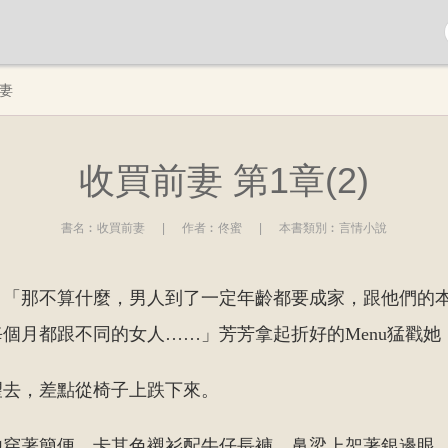
妻
收買前妻 第1章(2)
書名︰
收買前妻
|
作者︰
佟蜜
|
本書類別︰
言情小說
。「那不算什麼，男人到了一定年齡都要成家，跟他們的
個月都跟不同的女人……」芳芳拿起折好的Menu猛戳她
望去，差點從椅子上跌下來。
他穿著簡便，卡其色襯衫配牛仔長褲，鼻梁上架著銀邊眼