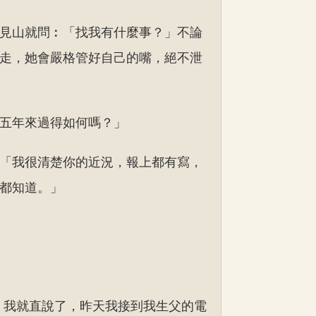
見山就問︰「找我有什麼事？」不論
走，她會嚴格管好自己的嘴，絕不泄
五年來過得如何嗎？」
「我很清楚你的近況，報上都有寫，
都知道。」
，我就直說了，昨天我接到我生父的電