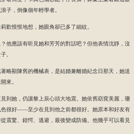
流浪子，倒像個年輕學者。
徐莉歡恨恨地想，她眼角卻已多了細紋。
里？他應該有听見她和芳芳的對話吧？但他表情沈靜，沒
盒子。
戴著略顯陳舊的機械表，是結婚兼離婚紀念日那天，她送
漾開來。
正見到她，仍讓黎上辰心頭大地震。她依舊窈窕美麗，珊
氣色很好——至少在見到他之前都很好。她原本和好友有
情從震驚、錯愕、逃避，最後變成防備。他幾乎可以看見