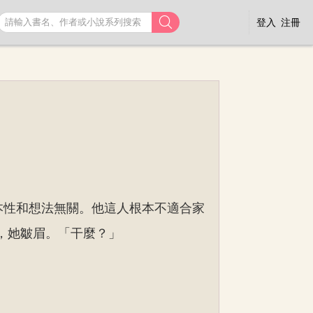

登入
注冊
本性和想法無關。他這人根本不適合家
，她皺眉。「干麼？」