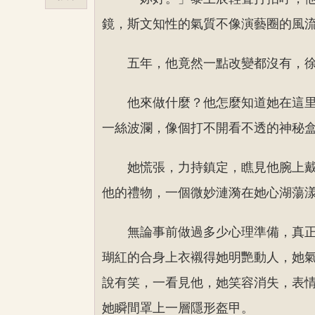
鏡，斯文知性的氣質不像演藝圈的風
五年，他竟然一點改變都沒有，
他來做什麼？他怎麼知道她在這
一絲波瀾，像個打不開看不透的神秘
她慌張，力持鎮定，瞧見他腕上
他的禮物，一個微妙漣漪在她心湖蕩
無論事前做過多少心理準備，真
瑚紅的合身上衣襯得她明艷動人，她
說有笑，一看見他，她笑容消失，表
她瞬間罩上一層隱形盔甲。