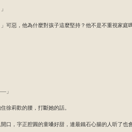
。」
。」可惡，他為什麼對孩子這麼堅持？他不是不重視家庭
——」
抱住徐莉歡的腰，打斷她的話。
兒開口，字正腔圓的童嗓好甜，連最鐵石心腸的人听了也