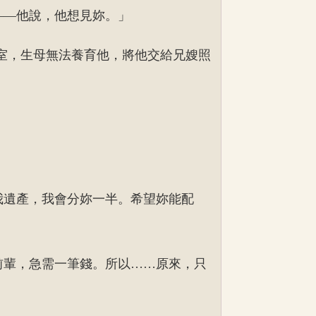
——他說，他想見妳。」
室，生母無法養育他，將他交給兄嫂照
我遺產，我會分妳一半。希望妳能配
前輩，急需一筆錢。所以……原來，只