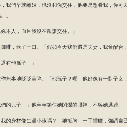
件，我們早就離婚，也沒和你交往，他要是想看我，你可
他。」
見妳本人，而且我沒在跟誰交往。」
起咖啡，飲了一口。「假如今天我們還是夫妻，我會配合
，還有他孫子。」
故作無辜地眨眨美眸。「他孫子？喔，他好像有一對子女
我們的兒子。」他牢牢鎖住她閃爍的眼神，不容她逃避。
看我的身材像生過小孩嗎？」她挺胸，一手插腰，強調自