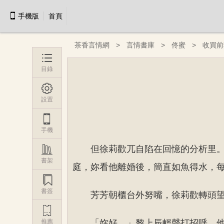

手機版
首頁
茶香言情網
言情書庫
佟蜜
收買前

目錄

設置

手機

但徐莉歡兀自陷在回憶的分析里
書架
庭，妳看他離婚後，簡直如魚得水，每

書簽
芳芳朝櫃台外努嘴，徐莉歡轉頭

推薦
「妳好。」黎上辰輕聲打招呼，