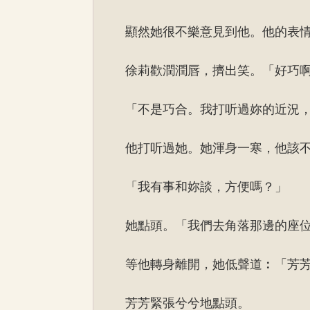
顯然她很不樂意見到他。他的表
徐莉歡潤潤唇，擠出笑。「好巧
「不是巧合。我打听過妳的近況
他打听過她。她渾身一寒，他該
「我有事和妳談，方便嗎？」
她點頭。「我們去角落那邊的座
等他轉身離開，她低聲道︰「芳
芳芳緊張兮兮地點頭。