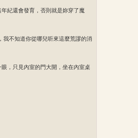
這年紀還會發育，否則就是妳穿了魔
，我不知道你從哪兒听來這麼荒謬的消
一眼，只見內室的門大開，坐在內室桌
」