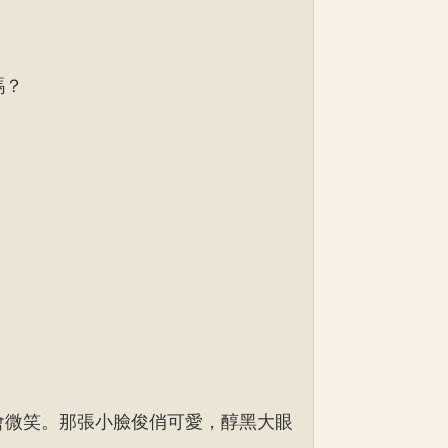
嗎？
會微笑。那張小臉俊俏可愛，醇黑大眼