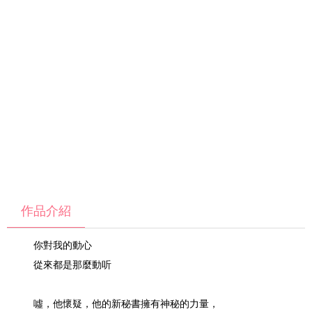
作品介紹
你對我的動心
從來都是那麼動听
噓，他懷疑，他的新秘書擁有神秘的力量，