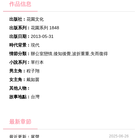
作品信息
出版社︰
花園文化
出版系列︰
花園系列 1848
出版日期︰
2013-05-31
時代背景︰
現代
情節分類︰
辦公室戀情,後知後覺,波折重重,失而復得
小說系列︰
單行本
男主角︰
程子翔
女主角︰
戴如茵
其他人物︰
故事地點︰
台灣
最新章節
2025-06-26
最近更新︰
尾聲