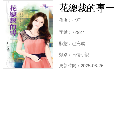
花總裁的專一
作者︰
七巧
字數︰72927
狀態︰已完成
類別︰言情小說
更新時間︰2025-06-26