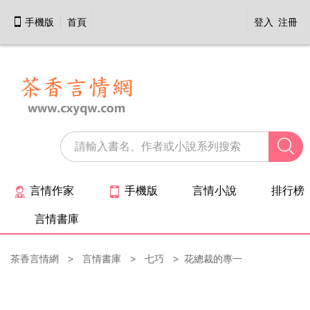

手機版
首頁
登入
注冊

言情作家
手機版
言情小說
排行榜


言情書庫
茶香言情網
言情書庫
七巧
花總裁的專一