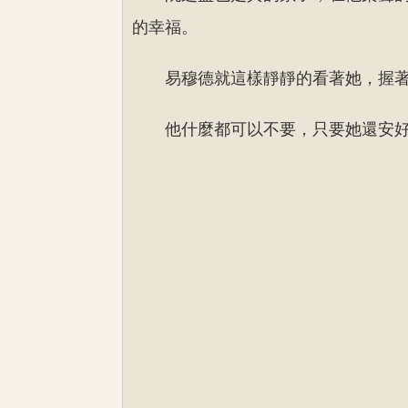
的幸福。
易穆德就這樣靜靜的看著她，握
他什麼都可以不要，只要她還安