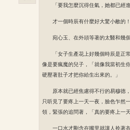
「要我怎麼沉得住氣，她都已經
才一個時辰有什麼好大驚小敝的
宛心玉、在外頭等著的太醫和幾
「女子生產花上好幾個時辰是正
像是要瘋魔的兒子，「就像我當初生
硬壓著肚子才把你給生出來的。」
原本就已經焦慮得不行的易穆德
只听見了要疼上一天一夜，臉色乍然
領，緊張的追問著，「真的要疼上一
一口水才剛含在嘴里就讓人拎著