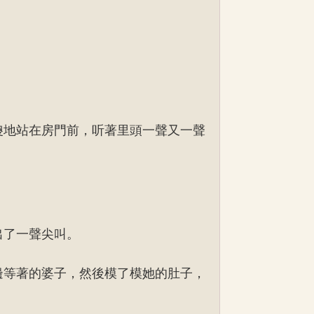
傻地站在房門前，听著里頭一聲又一聲
出了一聲尖叫。
邊等著的婆子，然後模了模她的肚子，