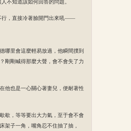
讓人不知道該如何回答的問題。
不行，直接冷著臉開門出來吼——
德哪里會這麼輕易放過，他瞬間撲到
？剛剛喊得那麼大聲，會不會失了力
在他也是一心關心著妻兒，便耐著性
歇歇，等等要出大力氣，至于會不會
床架子一角，嘴角忍不住抽了抽，