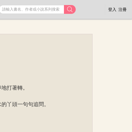

登入
注冊
停地打著轉。
水的丫頭一句句追問。