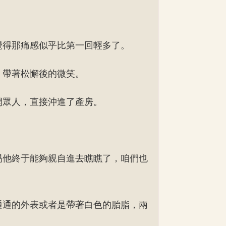
覺得那痛感似乎比第一回輕多了。
，帶著松懈後的微笑。
開眾人，直接沖進了產房。
易他終于能夠親自進去瞧瞧了，咱們也
通通的外表或者是帶著白色的胎脂，兩