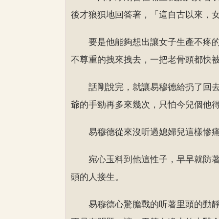
後才狼狽地回答著，「這自古以來，
要是他能夠想出讓女子生產不疼
不尊重的拽來拽去，一把老骨頭都快
話剛說完，就讓易穆德給扔了回
爺的手勁再多來幾次，只怕今兒個他
易穆德從來沒听過媳婦兒這樣慘
宛心玉料到他這性子，早早就防
頭的人接生。
易穆德心驚膽戰的听著里頭的動