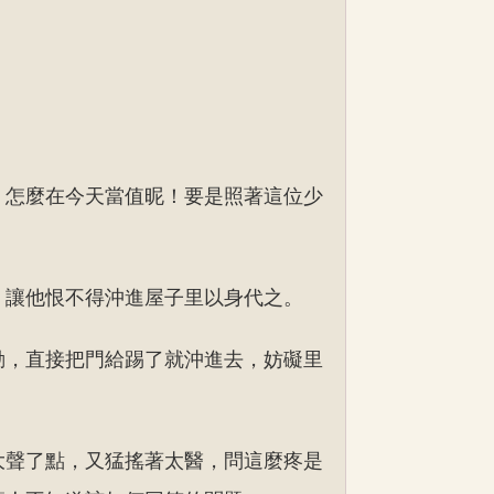
，怎麼在今天當值昵！要是照著這位少
，讓他恨不得沖進屋子里以身代之。
動，直接把門給踢了就沖進去，妨礙里
大聲了點，又猛搖著太醫，問這麼疼是