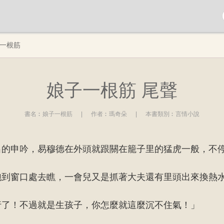
一根筋
娘子一根筋 尾聲
書名︰
娘子一根筋
|
作者︰
瑪奇朵
|
本書類別︰
言情小說
出的申吟，易穆德在外頭就跟關在籠子里的猛虎一般，不
跑到窗口處去瞧，一會兒又是抓著大夫還有里頭出來換熱
行了！不過就是生孩子，你怎麼就這麼沉不住氣！」