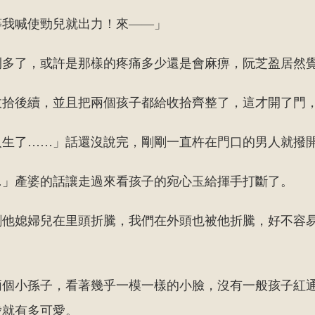
等我喊使勁兒就出力！來——」
利多了，或許是那樣的疼痛多少還是會麻痹，阮芝盈居然
收拾後續，並且把兩個孩子都給收拾齊整了，這才開了門
人生了……」話還沒說完，剛剛一直杵在門口的男人就撥
…」產婆的話讓走過來看孩子的宛心玉給揮手打斷了。
剛他媳婦兒在里頭折騰，我們在外頭也被他折騰，好不容
兩個小孫子，看著幾乎一模一樣的小臉，沒有一般孩子紅
愛就有多可愛。