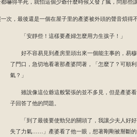
全都嚇得半死，就怕這個少爺什麼時候又發了瘋，問那些
演一次，最後還是一個在屋子里的產婆被外頭的聲音煩得
「安靜些！這樣要產婦怎麼用力生孩子！」
好不容易見到產房里頭出來一個能主事的，易穆
了門口，急切地看著那產婆問著，「怎麼了？可順利
氣？」
雖說像這位爺這般緊張的並不多見，但是產婆看
子回答了他的問題。
「到了最後要使勁兒的關頭了，我讓少夫人好好
失了力氣……」產婆看了他一眼，想著剛剛被掰斷的