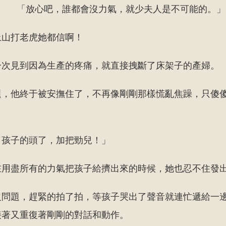
「放心吧，誰都會沒力氣，就少夫人是不可能的。」
上山打老虎她都信啊！
一次見到因為生產的疼痛，就直接拽斷了床架子的產婦。
題，他終于被安撫住了，不再像剛剛那樣慌亂焦躁，只傻
了孩子的頭了，加把勁兒！」
在用盡所有的力氣把孩子給擠出來的時候，她也忍不住發
沒問題，趕緊的拍了拍，等孩子哭出了聲音就連忙遞給一
接著又重復著剛剛的對話和動作。