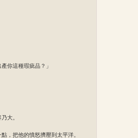
。
出產你這種瑕疵品？」
容乃大。
一點，把他的憤怒擠壓到太平洋。