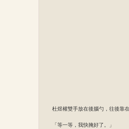
杜煜權雙手放在後腦勺，往後靠
「等一等，我快腌好了。」