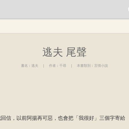
逃夫 尾聲
書名︰
逃夫
|
作者︰
千尋
|
本書類別︰
言情小說
我回信，以前阿揚再可惡，也會把「我很好」三個字寄給
……