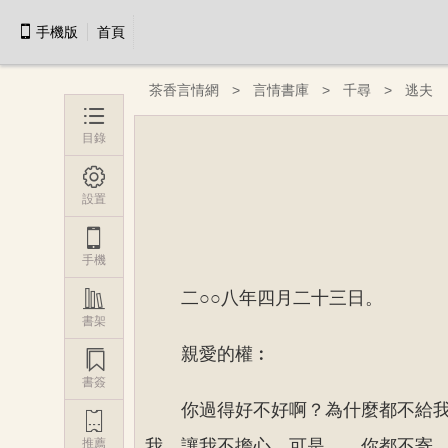

手機版
首頁
茶香言情網
言情書庫
千尋
逃夫

目錄

設置

手機

二○○八年四月二十三日。
書架
親愛的權︰

書簽
你過得好不好啊？為什麼都不給

推薦
我，讓我不擔心，可是……你都不寄