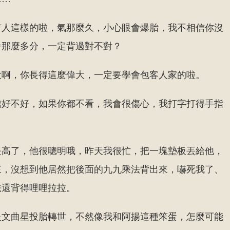
有人這樣的啦，氣那麼久，小心眼會爆胎，我不相信你沒
考那麼多分，一定背過對不對？
大啊，你長得這麼偉大，一定要學會包客人家的啦。
信好不好，如果你都不看，我會很傷心，我打字打得手指
長高了，他很聰明哦，昨天我很忙，把一塊墊板丟給他，
來，沒想到他居然把後面的九九乘法背出來，嚇死我了、
法還背得哩哩拉拉。
是文曲星投胎轉世，不然像我和阿揚這種笨蛋，怎麼可能