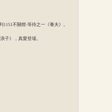
151不關燈‧等待之一《養夫》。
《浪子》，真愛登場。