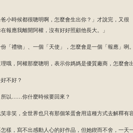
爸爸小時候都很聰明啊，怎麼會生出你？」才說完，又很
爺在報應我離開阿權，沒有好好照顧他長大。」
一份「禮物」、一個「天使」，怎麼會是一個「報應」咧
道理哦，阿權那麼聰明，表示你媽媽是優質廠商，怎麼會
去好不好？
。所以……你什麼時候要回來？
似笑非笑，全世界也只有那個笨蛋會用這種方式去解釋有
不怎樣，寫不出感動人心的好作品，但她鍥而不舍，一天