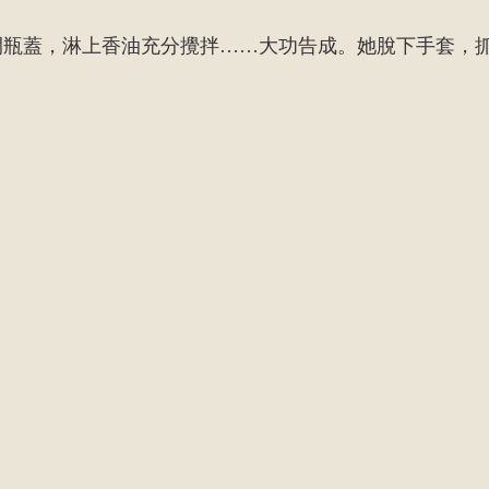
開瓶蓋，淋上香油充分攪拌……大功告成。她脫下手套，