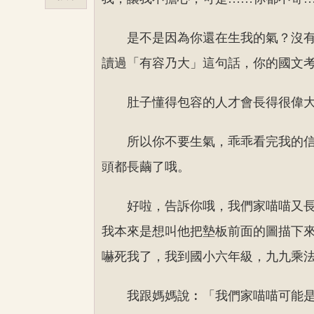
是不是因為你還在生我的氣？沒
讀過「有容乃大」這句話，你的國文
肚子懂得包容的人才會長得很偉
所以你不要生氣，乖乖看完我的
頭都長繭了哦。
好啦，告訴你哦，我們家喵喵又
我本來是想叫他把墊板前面的圖描下
嚇死我了，我到國小六年級，九九乘
我跟媽媽說︰「我們家喵喵可能