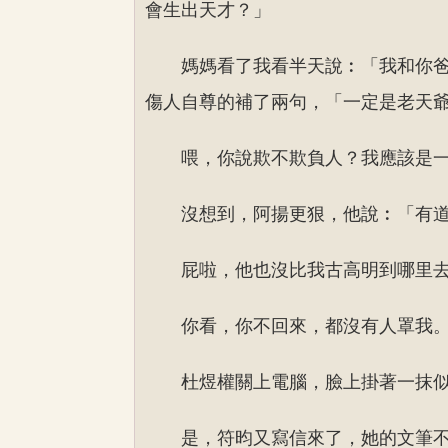
會生出天才？」
媽媽看了我看半天說︰「我和你
傷人自尊的補了兩句，「一定是老天
喂，你說欺不欺負人？我應該是
沒想到，阿揚更狠，他說︰「有
屁啦，他也沒比我古高明到哪里
你看，你不回來，都沒有人罩我
杜煜權關上電腦，臉上掛著一抹
是，符昀又寫信來了，她的文筆