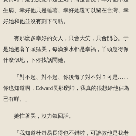
生病、幸好他只是睡著、幸好她還可以留在台灣、幸
好她和他並沒有劃下句點。
有那麼多幸好的女人，只會大笑，只會開心。于
是她抱著丫頭猛哭，每滴淚水都是幸福，丫頭急得像
什麼似地，下停找話鬧她。
「對不起、對不起、你後侮了對不對？可是……
你也知道啊，Edward長那麼帥，我真的很想給他佔為
已有咩。」
她忙著哭，沒力氣回話。
「我知道杜岢易長得也不錯啦，可誰教他是我老