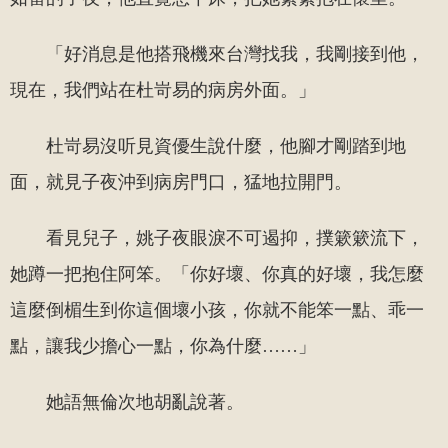
「好消息是他搭飛機來台灣找我，我剛接到他，
現在，我們站在杜岢易的病房外面。」
杜岢易沒听見資優生說什麼，他腳才剛踏到地
面，就見子夜沖到病房門口，猛地拉開門。
看見兒子，姚子夜眼淚不可遏抑，撲簌簌流下，
她蹲一把抱住阿笨。「你好壞、你真的好壞，我怎麼
這麼倒楣生到你這個壞小孩，你就不能笨一點、乖一
點，讓我少擔心一點，你為什麼……」
她語無倫次地胡亂說著。