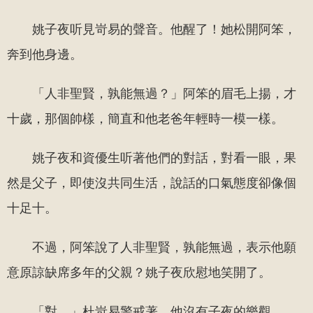
姚子夜听見岢易的聲音。他醒了！她松開阿笨，
奔到他身邊。
「人非聖賢，孰能無過？」阿笨的眉毛上揚，才
十歲，那個帥樣，簡直和他老爸年輕時一模一樣。
姚子夜和資優生听著他們的對話，對看一眼，果
然是父子，即使沒共同生活，說話的口氣態度卻像個
十足十。
不過，阿笨說了人非聖賢，孰能無過，表示他願
意原諒缺席多年的父親？姚子夜欣慰地笑開了。
「對。」杜岢易警戒著，他沒有子夜的樂觀。