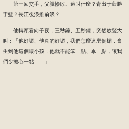
第一回交手，父親慘敗。這叫什麼？青出于藍勝
于藍？長江後浪推前浪？
他轉頭看向子夜，三秒鐘、五秒鐘，突然放聲大
叫︰「他好壞、他真的好壞，我們怎麼這麼倒楣，會
生到他這個壞小孩，他就不能笨一點、乖一點，讓我
們少擔心一點……」