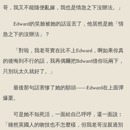
哥，我又不能隨便亂嫁，我也是情急之下沒辦法。」
Edward的笑臉被她的話逗丟了，他居然是她「情
急之下的沒辦法」？
「對啦，我老哥實在比不上Edward，啊如果你真
的後悔到不行的話，我再偶爾把Bdward借你玩兩下，
只別玩太久就好了。」
最後那句話害慘了她的額頭——Edward在上面彈
爆栗。
可是她不知死活，一面給自己呼呼，還一面說︰
「雖然英國人的吻技也不怎麼樣，但我老哥沒親過別