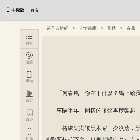

手機版
首頁
茶香言情網
言情書庫
寄秋
春風

目錄

設置

手機

「何春風，你在干什麼？馬上給
書架
事隔半年，同樣的吼聲再度響起

書簽
一椿綁架案讓黑木家一夕沒落，

推薦
的政客被拉下台，也有老將自此走入