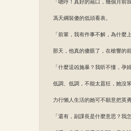
「嗯哼！真好的藉口，幾個月前
馮天綱裝傻的低頭看表。
「前輩，我有件事不解，為什麼
那天，他真的傻眼了，在槍響的
「什麼逞凶施暴？我听不懂，孕
低調、低調，不能太囂狂，她沒
力行懶人生活的她可不願意把英
「還有，副課長是什麼意思？我