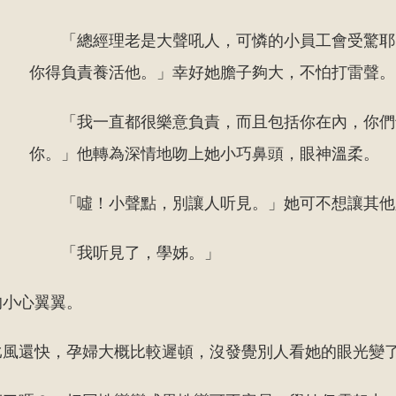
「總經理老是大聲吼人，可憐的小員工會受驚耶
你得負責養活他。」幸好她膽子夠大，不怕打雷聲。
「我一直都很樂意負責，而且包括你在內，你們
你。」他轉為深情地吻上她小巧鼻頭，眼神溫柔。
「噓！小聲點，別讓人听見。」她可不想讓其他
「我听見了，學姊。」
的小心翼翼。
比風還快，孕婦大概比較遲頓，沒發覺別人看她的眼光變