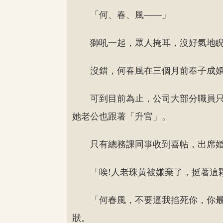
「何、春、風——」
獅吼一起，眾人掩耳，沒好氣地
沒錯，何春風在三個月前奉子成
可到目前為止，公司大部分職員
她老公也跟著「升官」。
只有總務課同事收到喜帖，出席
「唉!人老珠黃被嫌棄了，挺著
「何春風，不要逼我掐死你，你
狀。