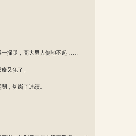
再一掃腿，高大男人倒地不起……
郁癥又犯了。
開關，切斷了連續。