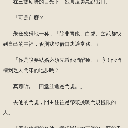
在三雙期盼的目光下，她真沒勇氣說出口。
「可是什麼？」
朱雀狡猾地一笑，「除非青龍、白虎、玄武都找
到自己的幸福，否則我沒借口逃避堂務。」
「你是說要結婚必須先幫他們配種。」哼！他們
糟到乏人問津的地步嗎？
真難听。「四堂並進是門規。」
去他的門規，門主往往是帶頭挑戰門規極限的
人。