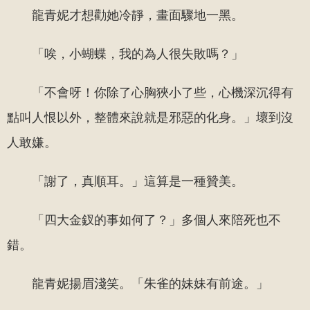
龍青妮才想勸她冷靜，畫面驟地一黑。
「唉，小蝴蝶，我的為人很失敗嗎？」
「不會呀！你除了心胸狹小了些，心機深沉得有
點叫人恨以外，整體來說就是邪惡的化身。」壞到沒
人敢嫌。
「謝了，真順耳。」這算是一種贊美。
「四大金釵的事如何了？」多個人來陪死也不
錯。
龍青妮揚眉淺笑。「朱雀的妹妹有前途。」