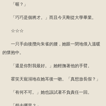
「喔？」
「巧巧是個將才。」而且今天剛從大學畢業。
☆☆☆
一只手由後攬向朱雀的腰，她眼一閉地偎入溫暖
的懷抱中。
「還是你對我最好。」她輕撫著他的手臂。
霍笑天寵溺地在她耳後一吻。「真想放長假？」
「有何不可。」她也該試著不負責任一回。
「想去哪里？」