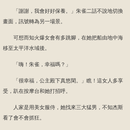
「謝謝，我會好好保養。」朱雀二話不說地切換
畫面，訊號轉為另一場景。
可想而知火爆女會有多跳腳，在她把船由地中海
移至太平洋水域後。
「嗨！朱雀，幸福嗎？」
「很幸福，公主殿下真悠閑。」瞧！這女人多享
受，趴在按摩台和她打招呼。
人家是用美女服侍，她找來三大猛男，不知杰斯
看了會不會抓狂。