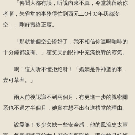
「傳聞大都有誤，听說向來不真，令堂就留給你
孝順，朱雀堂的事務得忙到西元二O七O年我都沒
空。」剛好壽終正寢。
「那就抽個空公證好了，我不相信你連喝咖啡的
十分鐘都沒有。」霍笑天的眼神中充滿挑釁的霸氣。
喝！這人听不懂拒絕呀！「婚姻是件神聖的事，
豈可草率。」
兩人前後認識不到兩個月，有更進一步的親密關
系也不過才半個月，她實在想不出有進禮堂的理由。
說愛嘛！多少欠缺一些安全感，他的風流史太豐