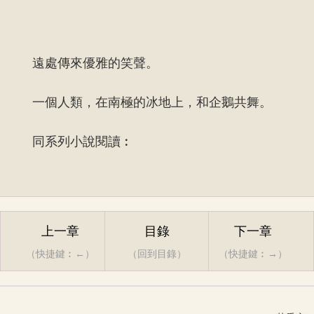
遠處傳來優雅的笑聲。
一個人類，在南極的冰地上，和企鵝共舞。
同系列小說閱讀︰
上一章
目錄
下一章
（快捷鍵︰←）
（回到目錄）
（快捷鍵︰→）