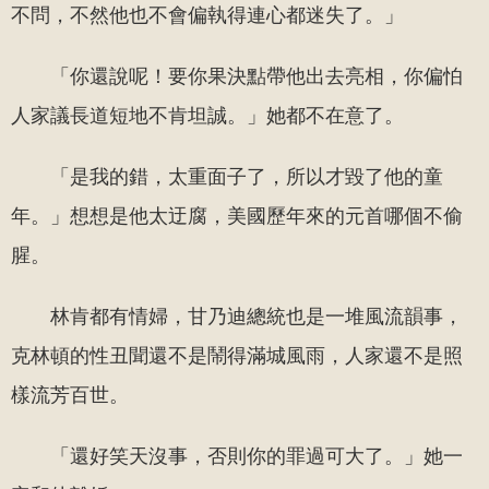
不問，不然他也不會偏執得連心都迷失了。」
「你還說呢！要你果決點帶他出去亮相，你偏怕
人家議長道短地不肯坦誠。」她都不在意了。
「是我的錯，太重面子了，所以才毀了他的童
年。」想想是他太迂腐，美國歷年來的元首哪個不偷
腥。
林肯都有情婦，甘乃迪總統也是一堆風流韻事，
克林頓的性丑聞還不是鬧得滿城風雨，人家還不是照
樣流芳百世。
「還好笑天沒事，否則你的罪過可大了。」她一