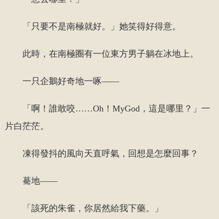
「只要不是南極就好。」她笑得好得意。
此時，在南極圈有一位東方男子躺在冰地上。
一只企鵝好奇地一啄——
「啊！誰敢咬……Oh！MyGod，這是哪里？」一
片白茫茫。
凍得發抖的風向天直呼氣，回想是怎麼回事？
驀地——
「該死的朱雀，你居然給我下藥。」