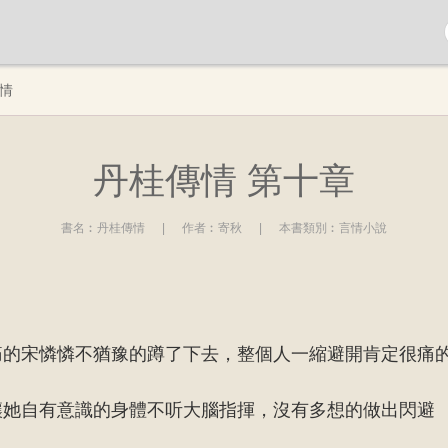
情
丹桂傳情 第十章
書名︰
丹桂傳情
|
作者︰
寄秋
|
本書類別︰
言情小說
痛的宋憐憐不猶豫的蹲了下去，整個人一縮避開肯定很痛
讓她自有意識的身體不听大腦指揮，沒有多想的做出閃避