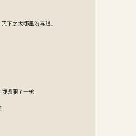
，天下之大哪里沒毒販。
的腳邊開了一槍。
死。