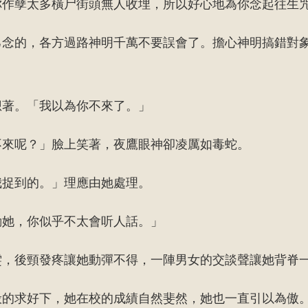
你作孽太多橫尸街頭無人收埋，所以好心地為你念起往生
己念的，各方過路神明千萬不要誤會了。擔心神明搞錯對
想著。「我以為你不來了。」
不來呢？」臉上笑著，夜鷹眼神卻凌厲如毒蛇。
我捉到的。」理應由她處理。
動她，你似乎不太會听人話。」
雯，後頸發疼讓她動彈不得，一陣男女的交談聲讓她背脊
般的求好下，她在校的成績自然斐然，她也一直引以為傲