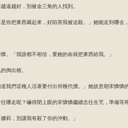
得越遠越好，別被金三角的人找到。
不是你把東西藏起來，好陷害我被迫殺。」她能走到哪去
憐憐。「我誰都不相信，要她的命就把東西給我。」
吼的掏出槍。
知道我們這種人活著要付出何種代價。」她故意朝宋憐憐
會往哪走呢？嚇得閉上眼的宋憐憐繼續念往生咒，準備等
「娜莉，別讓我有殺了你的沖動。」