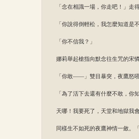
「念在相識一場，你走吧！」走
「你說得倒輕松，我怎麼知道是
「你不信我？」
娜莉舉起槍指向默念往生咒的宋
「你敢——」雙目暴突，夜鷹怒
「為了活下去還有什麼不敢，你
天哪！我要死了，天堂和地獄我
同樣生不如死的夜鷹神情一斂。