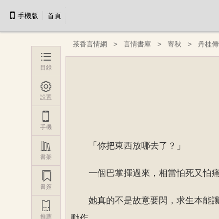

手機版
首頁
茶香言情網
言情書庫
寄秋
丹桂傳

目錄

設置

手機

「你把東西放哪去了？」
書架
一個巴掌揮過來，相當怕死又怕

書簽
她真的不是故意要閃，求生本能

推薦
動作。