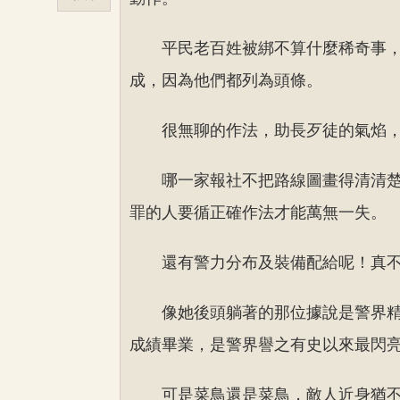
平民老百姓被綁不算什麼稀奇事
成，因為他們都列為頭條。
很無聊的作法，助長歹徒的氣焰
哪一家報社不把路線圖畫得清清
罪的人要循正確作法才能萬無一失。
還有警力分布及裝備配給呢！真
像她後頭躺著的那位據說是警界
成績畢業，是警界譽之有史以來最閃
可是菜鳥還是菜鳥，敵人近身猶