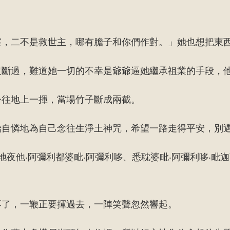
察，二不是救世主，哪有膽子和你們作對。」她也想把東
沒斷過，難道她一切的不幸是爺爺逼她繼承祖業的手段，
子往地上一揮，當場竹子斷成兩截。
始自憐地為自己念往生淨土神咒，希望一路走得平安，別
地夜他‧阿彌利都婆毗‧阿彌利哆、悉耽婆毗‧阿彌利哆‧毗迦
不了，一鞭正要揮過去，一陣笑聲忽然響起。