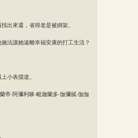
西找出來還，省得老是被綁架。
他施法讓她遠離幸福安康的打工生活？
遇上小表擋道。
蘭帝‧阿彌利哆‧毗迦蘭多‧伽彌膩‧伽伽