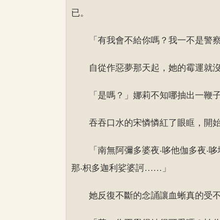
已。
「有我會不給你嗎？我一不是警
自從作惡夢那天起，她的霉運就
「是嗎？」娜莉不知哪抽出一鞭
吞吞口水的宋憐憐紅了眼眶，開
「南無阿彌多婆夜‧哆他伽多夜‧哆
那‧枳多迦利娑婆訶……」
她反復不斷的念誦讓血蜥真的受