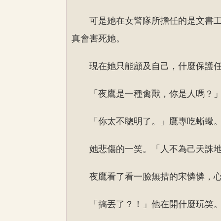
可是她在女警隊所擔任的是文書
真會害死她。
現在她只能顧及自己，什麼保護
「夜鷹是一種禽獸，你是人嗎？
「你太不聰明了。」鷹專吃蜥蠍
她悲傷的一笑。「人不為己天誅
夜鷹看了看一臉無措的宋憐憐，
「搞丟了？！」他在開什麼玩笑