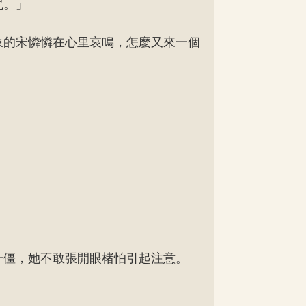
咒。」
象的宋憐憐在心里哀鳴，怎麼又來一個
一僵，她不敢張開眼楮怕引起注意。
。