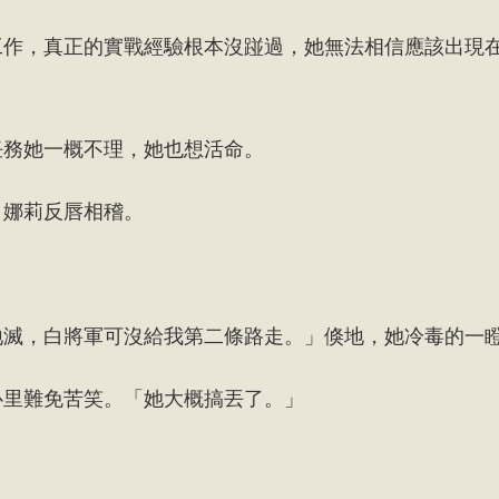
工作，真正的實戰經驗根本沒踫過，她無法相信應該出現
任務她一概不理，她也想活命。
」娜莉反唇相稽。
。
地滅，白將軍可沒給我第二條路走。」倏地，她冷毒的一
心里難免苦笑。「她大概搞丟了。」
。