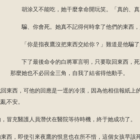
胡涂又不能吃，她干麼拿命開玩笑。「真的、真
騙、你會死。她真不記得何時拿了他們的東西，
「你是指夜鷹沒把東西交給你？」難道是他騙了
下了最後命令的白將軍言明，只要取回東西，死
那麼她也不必回金三角，自我了結省得他動手。
找回東西，可他的回應是一逕的冷漠，因為他相信報紙上
慌亂不安。
動，冒充醫護人員潛伏在醫院等待時機，終于她成功了。
的東西，即使引來夜鷹的恨意也在所不惜，這個女孩早該