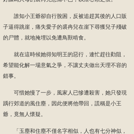
誰知小王爺卻自行脫困，反被追趕其後的人口販
子逼得跳崖，痛失愛子的裘冉兒在崖下尋獲兒子殘破
的尸體，就地掩埋以免遭鳥獸啃食。
就在這時候她得知明王的惡行，連忙趕往勸阻，
希望能化解一場意氣之爭，不讓丈夫做出天理不容的
錯事。
可惜她慢了一步，風家人已慘遭殺害，她只發現
踽行郊道的風住塵，因此便將他帶回，謊稱是小王
爺，竟無人懷疑。
「玉塵和住塵不僅名字相似，人也有七分神似，