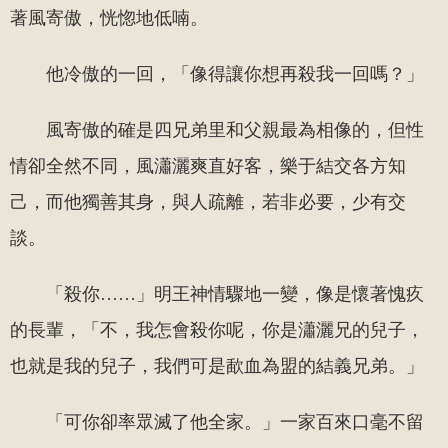
著風寄傲，恍惚地低喃。
他冷傲的一回，「像得讓你想再殺我一回嗎？」
風寄傲的確是四兄弟里和父親最為相像的，但性
情卻全然不同，風瀟灑爽直好客，樂于結交各方知
己，而他獨善其身，與人疏離，若非必要，少有交
談。
「殺你……」明王神情驟地一變，像是懷著愧疚
的長輩，「不，我怎會殺你呢，你是瀟灑兄的兒子，
也就是我的兒子，我們可是歃血為盟的結義兄弟。」
「可你卻率眾滅了他全家。」一家百來口毫不留