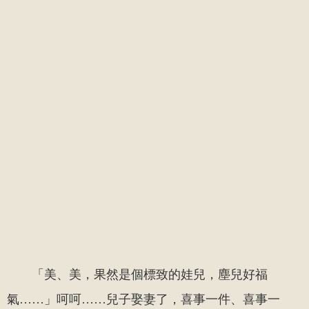
「美、美，果然是個標致的娃兒，塵兒好福
氣……」呵呵……兒子娶妻了，喜事一件、喜事一