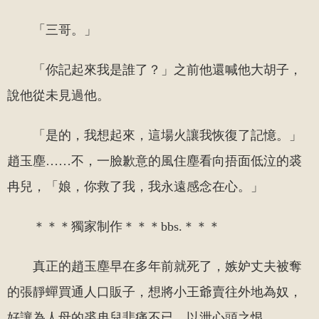
「三哥。」
「你記起來我是誰了？」之前他還喊他大胡子，
說他從未見過他。
「是的，我想起來，這場火讓我恢復了記憶。」
趙玉塵……不，一臉歉意的風住塵看向捂面低泣的裘
冉兒，「娘，你救了我，我永遠感念在心。」
＊＊＊獨家制作＊＊＊bbs.＊＊＊
真正的趙玉塵早在多年前就死了，嫉妒丈夫被奪
的張靜蟬買通人口販子，想將小王爺賣往外地為奴，
好讓為人母的裘冉兒悲痛不已，以泄心頭之恨。