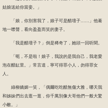
姑娘送給你當妾。」
「娘，你別害我了，娘子可是醋壇子……」他驀
地一噤聲，看向盈盈而笑的妻子。
「我是醋壇子？」倒是稀奇了，她頭一回听聞。
「呃，不是啦！娘子，我說的是我自己，我老愛
泡在醋缸里。」常言道，寧可得罪小人，勿得罪女
人。
綠柳嬌媚一笑，「偶爾吃吃醋無傷大雅，哪天我
和姊妹們出去逛一逛，你千萬別像大哥他們一般大驚
小敝。」