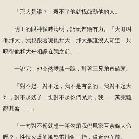
「邢大是誰？」殺不了他就找鼓動他的人。
明王的眼神頓時清明，語氣鏗鏘有力。「大哥叫
他邢大，我也跟著喊他邢大，邢大是誰沒人知道，只
曉得他和大哥相識在我之前。」
一說完，他突然雙膝一跪，對著三兄弟直磕頭。
「對不起、對不起，我不是有意的，我對不起大
哥，對不起嫂子，也對不起你們兄弟，我……萬死難
辭其咎……」
「一句對不起就想一筆勾銷我們風家百余條人命
嗎？」性情火爆的風怒雷抽劍一指，逼近他面前。