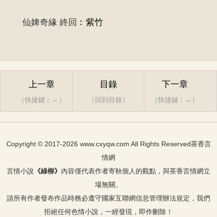
仙婢奇緣 終回︰
紫竹
上一章
目錄
下一章
（快捷鍵︰←）
（回到目錄）
（快捷鍵︰→）
Copyright © 2017-2026 www.cxyqw.com All Rights Reserved
茶香言
情網
言情小說
《
綠柳
》
內容僅代表作者
寄秋
個人的觀點，與茶香言情網立
場無關。
請所有作者發布作品時務必遵守國家互聯網信息管理辦法規定，我們
拒絕任何色情小說，一經發現，即作刪除！