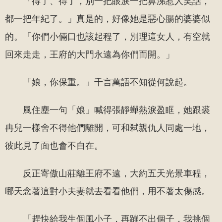
「得了、得了，別一把眼淚一把鼻涕惹人笑話，
都一把年紀了。」真是的，好像她是惡心腸的婆婆似
的。「你們小倆口也該起程了，別理這女人，有空就
回來走走，王府的大門永遠為你們而開。」
「娘，你保重。」千言萬語不知從何說起。
風住塵一句「娘」喊得張靜蟬熱淚盈眶，她跟裘
冉兒一樣舍不得他們離開，可和弒親仇人同處一地，
彼此見了面也會不自在。
反正寄傲山莊離王府不遠，大約五天光景車程，
哪天念著這對小夫妻就去看看他們，用不著太傷感。
「趕快給我生個風小子，再蹦不出個子，我挑個