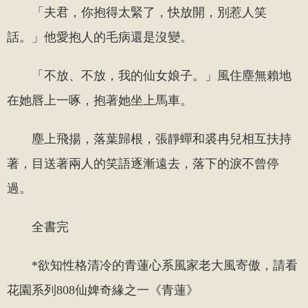
「夫君，你抱得太緊了，快放開，別惹人笑
話。」他愛抱人的毛病還是沒變。
「不放、不放，我的仙女娘子。」風住塵無賴地
在她唇上一啄，抱著她坐上馬車。
塵上飛揚，落葉歸根，張靜蟬和裘冉兒相互扶持
著，目送著兩人的笑語逐漸遠去，落下的淚不曾停
過。
全書完
*欲知性格清冷的青蓮心系風家老大風寄傲，請看
花園系列808仙婢奇緣之一《青蓮》