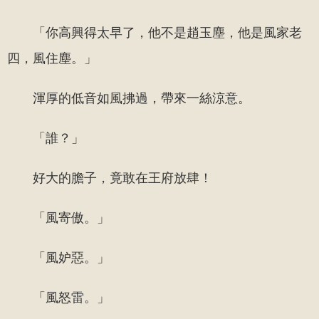
「你高興得太早了，他不是趙玉塵，他是風家老
四，風住塵。」
渾厚的低音如風拂過，帶來一絲涼意。
「誰？」
好大的膽子，竟敢在王府放肆！
「風寄傲。」
「風妒惡。」
「風怒雷。」