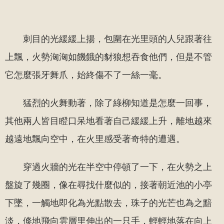
刺目的光緩緩上揚，包圍在光里頭的人兒跟著往
上飄，火勢洶洶如饑餓的豺狼想吞食他們，但是不管
它怎麼張牙舞爪，始終傷不了一絲一毫。
猛烈的火舞動著，除了綠柳知道是怎麼一回事，
其他兩人皆目瞪口呆地看著自己緩緩上升，離地越來
越遠地飄向空中，在火里感受著奇特的遭遇。
穿過火牆的光在半空中停頓了一下，在火勢之上
盤旋了幾圈，像在尋找什麼似的，接著朝近池的小亭
下墜，一觸地即化為光點散去，珠子的光芒也為之黯
淡，倏地飛向雲層里伸出的一只手，輕輕地落在向上