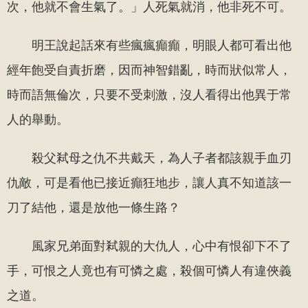
次，他就不會生氣了。」人死氣就消，他非死不可。
明王說起話來有些瘋瘋癲癲，明眼人都可看出他
經年飽受自責折磨，因而神智錯亂，時而狀似常人，
時而語無倫次，只要不受刺激，沒人看得出他異于常
人的舉動。
殺父弒母之仇不共戴天，為人子者都該親手血刃
仇敵，可是看他已接近癲狂地步，讓人真不知道該一
刀了結他，還是放他一條生路？
風家兄弟面對弒親的大仇人，心中有恨卻下不了
手，可恨之人竟也有可憐之處，殺個可憐人有違俠義
之道。