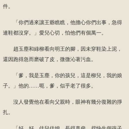
件。
「你們過來讓王爺瞧瞧，他擔心你們出事，急得
連鞋都沒穿。」愛兒心切，怕他們有個萬一。
趙玉塵和綠柳看向明王的腳，因未穿鞋染上泥，
還因跑得急而磨破了皮，微微沁著污血。
「爹，我是玉塵，你的孩兒，這是柳兒，我的娘
子。」他的……呃，爹，似乎老了很多。
沒人發覺他在看向父親時，眼神有幾分復雜的掙
扎。
「好、好，佳兒佳媳，長得真俊，趕快生個孩子