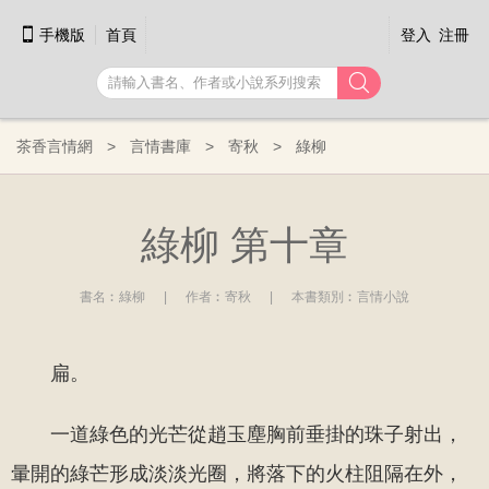

手機版
首頁
登入
注冊

茶香言情網
言情書庫
寄秋
綠柳
綠柳 第十章
書名︰
綠柳
|
作者︰
寄秋
|
本書類別︰
言情小說
扁。
一道綠色的光芒從趙玉塵胸前垂掛的珠子射出，
暈開的綠芒形成淡淡光圈，將落下的火柱阻隔在外，