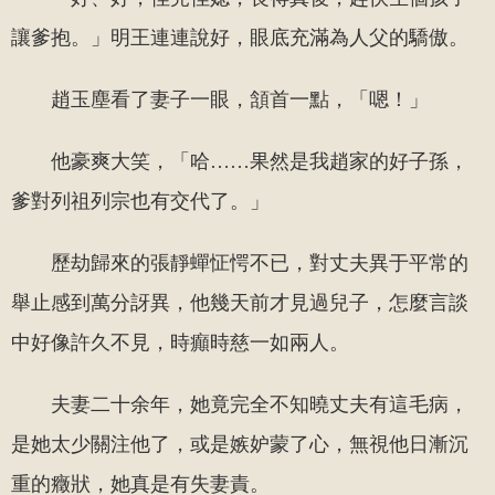
讓爹抱。」明王連連說好，眼底充滿為人父的驕傲。
趙玉塵看了妻子一眼，頷首一點，「嗯！」
他豪爽大笑，「哈……果然是我趙家的好子孫，
爹對列祖列宗也有交代了。」
歷劫歸來的張靜蟬怔愕不已，對丈夫異于平常的
舉止感到萬分訝異，他幾天前才見過兒子，怎麼言談
中好像許久不見，時癲時慈一如兩人。
夫妻二十余年，她竟完全不知曉丈夫有這毛病，
是她太少關注他了，或是嫉妒蒙了心，無視他日漸沉
重的癥狀，她真是有失妻責。