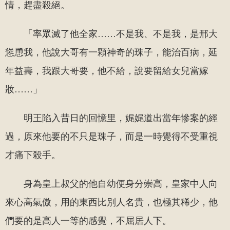
情，趕盡殺絕。
「率眾滅了他全家……不是我、不是我，是邢大
慫恿我，他說大哥有一顆神奇的珠子，能治百病，延
年益壽，我跟大哥要，他不給，說要留給女兒當嫁
妝……」
明王陷入昔日的回憶里，娓娓道出當年慘案的經
過，原來他要的不只是珠子，而是一時覺得不受重視
才痛下殺手。
身為皇上叔父的他自幼便身分崇高，皇家中人向
來心高氣傲，用的東西比別人名貴，也極其稀少，他
們要的是高人一等的感覺，不屈居人下。