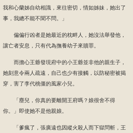
我和心蘭姊自幼相識，來往密切，情如姊妹，她出了
事，我總不能不聞不問。」
偏偏行凶者是她最近的枕畔人，她沒法舉發他，
讓亡者安息，只有代為撫養幼子來贖罪。
而擔心王爺發現府中的小王爺並非他的親生子，
她刻意令兩人疏遠，自己也少有接觸，以防秘密被揭
穿，害了李代桃僵的風家小兒。
「塵兒，你真的要離開王府嗎？娘很舍不得
你。」即使她不是他親娘。
「爹瘋了，張廣遠也因縱火殺人而下獄問斬，王