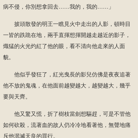
病不侵，你別想拿回去……我的，我的……」
披頭散發的明王一瞧見火中走出的人影，頓時目
一皆的跌跪在地，兩手直揮想揮開越走越近的影子，
熾猛的火光灼紅了他的眼，看不清向他走來的人面
貌。
他似乎發狂了，紅光曳長的影兒仿佛是夜夜追著
他不放的鬼魂，在他面前越變越大，越變越大，幾乎
要與天齊。
他又驚又慌，折了樹枝當劍想驅趕，可是不管他
如何砍殺，流著血的故人仍冷冷地看著他，無聲地痛
斥他泯滅天良的罪行。