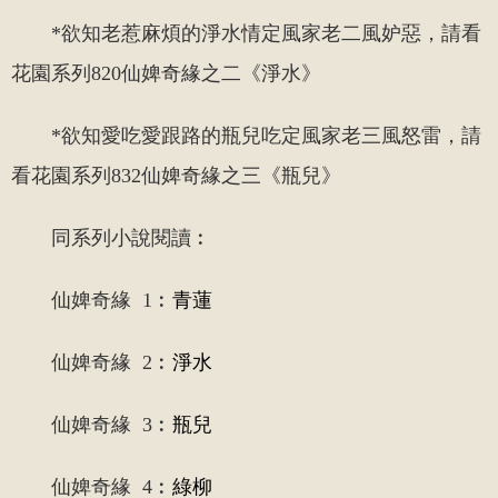
*欲知老惹麻煩的淨水情定風家老二風妒惡，請看
花園系列820仙婢奇緣之二《淨水》
*欲知愛吃愛跟路的瓶兒吃定風家老三風怒雷，請
看花園系列832仙婢奇緣之三《瓶兒》
同系列小說閱讀︰
仙婢奇緣 1︰
青蓮
仙婢奇緣 2︰
淨水
仙婢奇緣 3︰
瓶兒
仙婢奇緣 4︰
綠柳