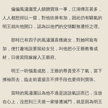
偏偏風瀟灑受人饋贈寶珠一事，江湖傳言甚多，
人人都想得以一窺，對他吹捧有加，因此仍有驕氣的
明王就向他開口，認為以他們的交情斷無遭拒之理。
那時已有四子的風瀟灑喜獲嬌女，對她呵寵有
加，便打趣地說要留給女兒，叫他把小王爺教養成
材，日後當陪嫁嫁入王爺府。
明王一听惱羞成怒，王爺的尊貴受不了氣，當下
拂袖而去，臨走前還揚言不擇手段也要得到寶珠。
當時的風瀟灑以為他不過是說說氣話而已，沒放
在心上，沒想到三天後一家慘遭滅門，就是因為明王