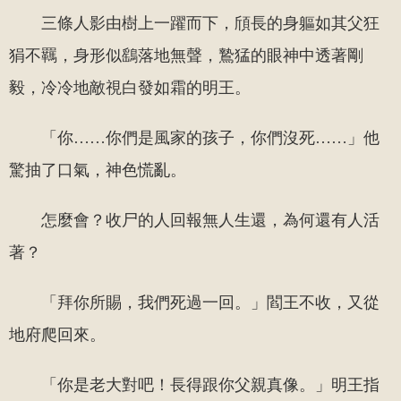
三條人影由樹上一躍而下，頎長的身軀如其父狂
狷不羈，身形似鷂落地無聲，鷙猛的眼神中透著剛
毅，冷冷地敵視白發如霜的明王。
「你……你們是風家的孩子，你們沒死……」他
驚抽了口氣，神色慌亂。
怎麼會？收尸的人回報無人生還，為何還有人活
著？
「拜你所賜，我們死過一回。」閻王不收，又從
地府爬回來。
「你是老大對吧！長得跟你父親真像。」明王指