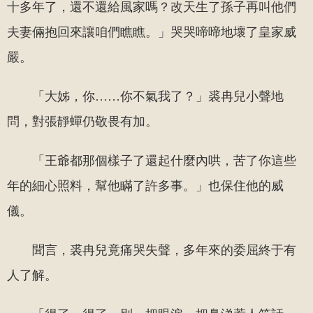
十多年了，還不還給風家嗎？改天生了孫子再叫他們
夫妻倆抱回來讓咱們瞧瞧。」哭哭啼啼地壞了皇家威
嚴。
「大姊，你……你不氣我了？」裘冉兒小聲地
問，對張靜蟬仍敬畏有加。
「王爺都那個樣子了還起什麼內哄，苦了你這些
年的細心照料，幫他瞞了許多事。」也保住他的威
儀。
聞言，裘冉兒竟痛哭失聲，多年來的委屈終于有
人了解。