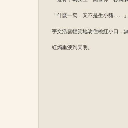
「什麼一窩，又不是生小豬……
宇文浩雲輕笑地吻住桃紅小口，
紅燭垂淚到天明。