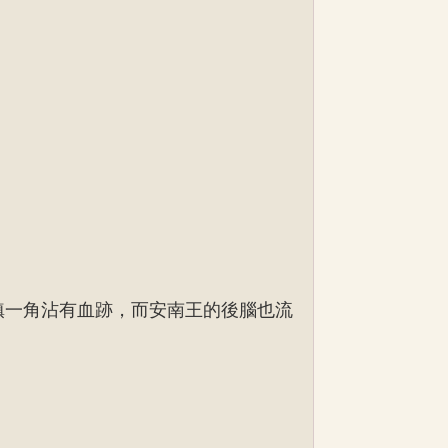
鎮一角沾有血跡，而安南王的後腦也流