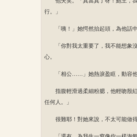
他失笑。「真當真了呀！鮑主，
行。」
「咦！」她愕然抬起頭，為他話
「你對我太重要了，我不能想象
心。
「相公……」她熱淚盈眶，動容
指腹輕滑過柔細粉腮，他輕吻殷
任何人。」
很難耶！對她來說，不太可能做
「還有，為我生一窩像你一樣淘