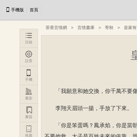

手機版
首頁
茶香言情網
言情書庫
寄秋
皇家有

目錄

設置

手機

「我願意和她交換，你千萬不要
書架
李翔天眉頭一揚，手放了下來。

書簽
「你是笨蛋嗎？鳳承焰，你是當

推薦
不要他救，太子是百姓未來的依靠，