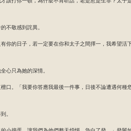
我才該打你一頓，為什麼不肯听話，老是惹是生非？太子
中的不敬感到詫異。
沒有你的日子，若一定要在你和太子之間擇一，我希望活
他全心只為她的深情。
紅檀口。「我要你答應我最後一件事，日後不論遭遇何種
得到。
氣的小搗蛋，讓我們為他們整天煩惱，急白了發。」發鬢