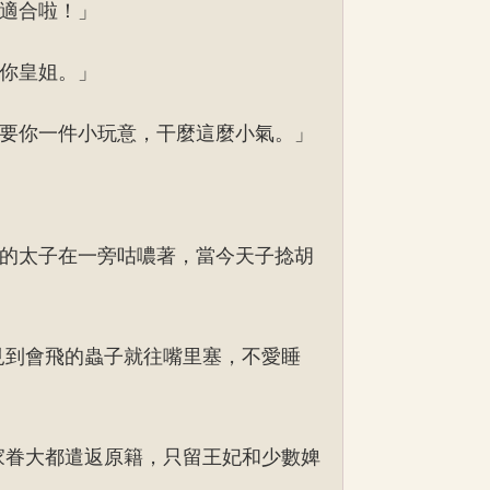
適合啦！」
你皇姐。」
要你一件小玩意，干麼這麼小氣。」
的太子在一旁咕噥著，當今天子捻胡
見到會飛的蟲子就往嘴里塞，不愛睡
家眷大都遣返原籍，只留王妃和少數婢