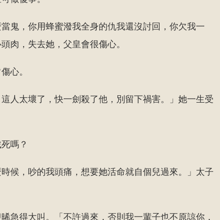
麼當鬼，你用蜂蜜潑我全身的仇我還沒討回，你欠我一
心頭肉，失去她，父皇會很傷心。
常傷心。
，這人太壞了，快一劍殺了他，別留下禍害。」她一生受
找死嗎？
麼時候，吵的我頭痛，想要她活命就自個兒過來。」太子
迎晞急得大叫。「不許過來，否則我一輩子也不原諒你，