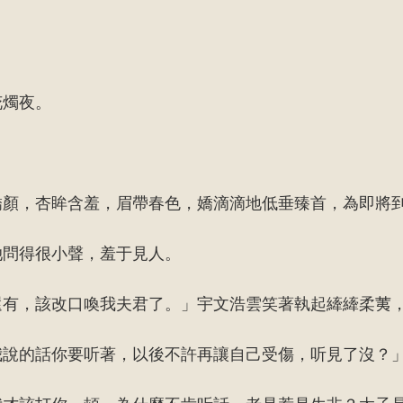
花燭夜。
嬌顏，杏眸含羞，眉帶春色，嬌滴滴地低垂臻首，為即將
她問得很小聲，羞于見人。
還有，該改口喚我夫君了。」宇文浩雲笑著執起縴縴柔荑
我說的話你要听著，以後不許再讓自己受傷，听見了沒？