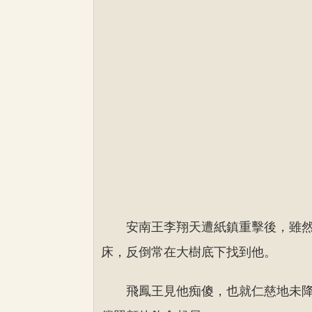
安南王李翔天遭紙鎮重擊後，雖
床，反倒常在大樹底下找到他。
飛鳳王見他痴傻，也就仁慈地未