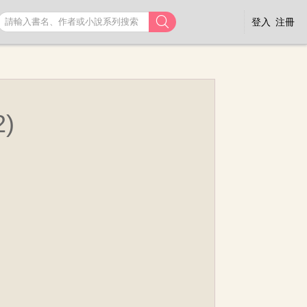

登入
注冊
)