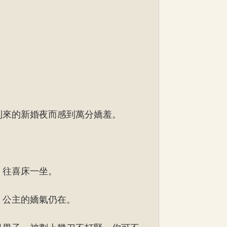
到來的新婚夜而感到萬分嬌羞。
，往喜床一坐。
」公主的嬌氣仍在。