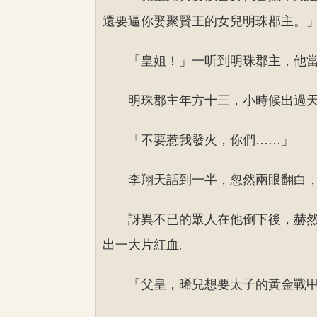
還要逼你娶聚賢王的女兒明珠郡主。
「皇姐！」一听到明珠郡主，他
明珠郡主年方十三，小時候出過
「不要惹我發火，你們……」
李翔天話到一半，忽然兩眼翻白
訝異不已的眾人在他倒下後，赫
出一大片紅血。
「父皇，晞兒想要太子的黃金戰