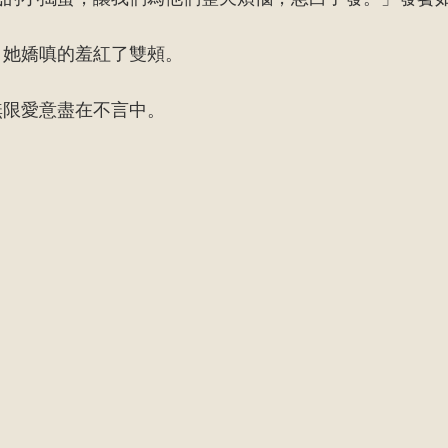
」她嬌嗔的羞紅了雙頰。
無限愛意盡在不言中。