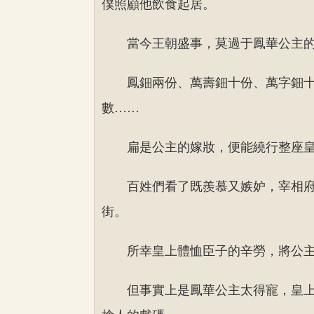
僕照顧他飲食起居。
當今王朝盛事，莫過于鳳華公主
鳳鈿兩份、萬壽鈿十份、萬字鈿
數……
扁是公主的嫁妝，便能繞行整座
百姓們看了既羨慕又嫉妒，宰相
街。
所幸皇上體恤臣子的辛勞，將公
但事實上是鳳華公主太得寵，皇