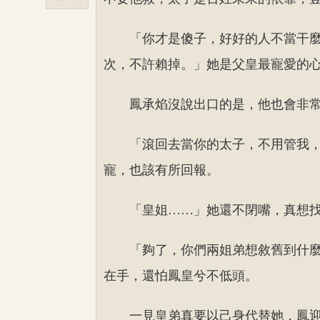
「你才是傻子，好好的人不當干
次，不許賴掉。」她是父皇最寵愛的
鳳承焰沒說出口的是，他也會非
「滾回去當你的太子，不用管我
寵，也該有所回報。
「皇姐……」她還不閉嘴，真想
「夠了，你們兩姐弟想敘舊到什
在手，還怕鳳皇兮不低頭。
一見皇弟真要以己身代替她，鳳