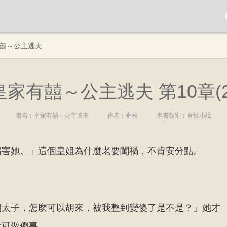
囍～公主逃夫
皇家有囍～公主逃夫 第10章(2
書名︰
皇家有囍～公主逃夫
|
作者︰
寄秋
|
本書類別︰
言情小說
傷害她。」這個皇姐為什麼老要闖禍，不肯安分點。
朝太子，怎麼可以胡來，被我整到變傻了是不是？」她才
豈可做傻事。