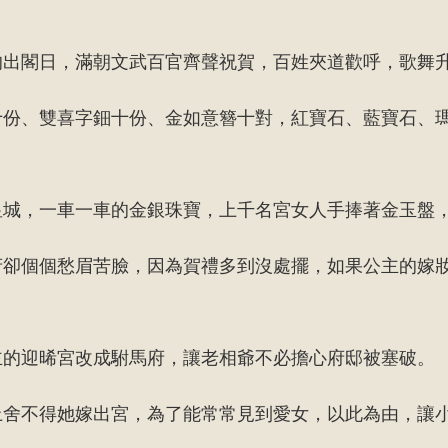
的出閣日，滿朝文武百官齊聲祝賀，百姓夾道歡呼，歌舞
十份、雙喜字鈿十份、金如意簪十對，紅寶石、藍寶石、
皇城，一車一車的金銀珠寶，上千名宮女人手捧著金玉盤
府卻個個愁眉苦臉，因為賀禮多到沒處擺，如果公主的嫁
主的迎晞宮改成駙馬府，讓老相爺不必擔心府邸被塞破。
上舍不得她嫁出宮，為了能常常見到愛女，以此為由，讓