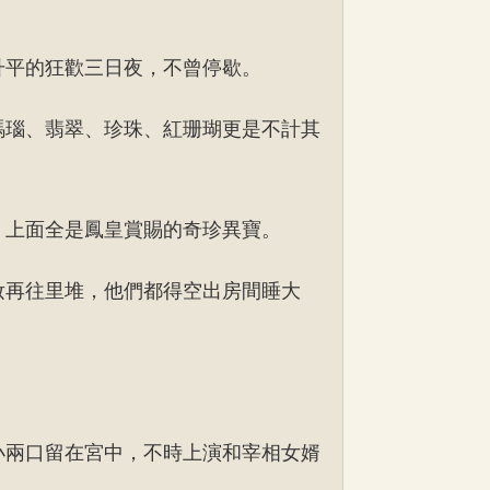
升平的狂歡三日夜，不曾停歇。
瑪瑙、翡翠、珍珠、紅珊瑚更是不計其
，上面全是鳳皇賞賜的奇珍異寶。
妝再往里堆，他們都得空出房間睡大
小兩口留在宮中，不時上演和宰相女婿