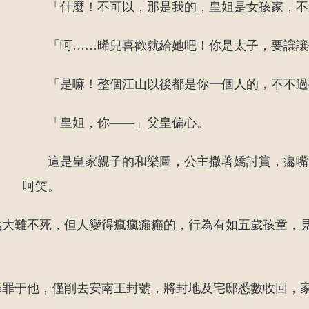
「什麼！不可以，那是我的，皇姐是女孩家，不
「呵……晞兒喜歡就給她吧！你是太子，要讓讓
「是嘛！整個江山以後都是你一個人的，不不過
「皇姐，你——」父皇偏心。
這是皇家親子的和樂圖，公主撒著嬌討賞，癟嘴
呵笑。
然大難不死，但人變得瘋瘋癲癲的，行為有如五歲孩童，
降罪于他，僅削去安南王封號，將封地及宅邸悉數收回，