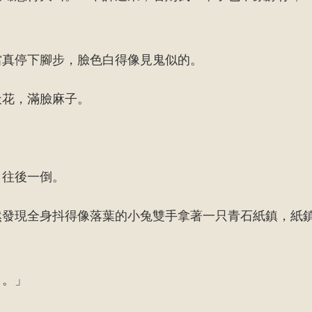
」
當真停下腳步，臉色白得像見鬼似的。
天花，滿臉麻子。
，往後一倒。
然發現全身抖得像落葉的小兔雙手拿著一只青石紙鎮，紙
甲。」