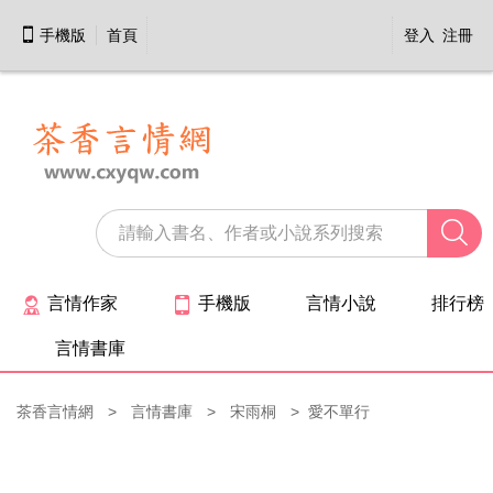

手機版
首頁
登入
注冊

言情作家
手機版
言情小說
排行榜


言情書庫
茶香言情網
言情書庫
宋雨桐
愛不單行