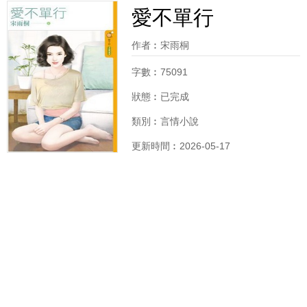
愛不單行
作者︰
宋雨桐
字數︰75091
狀態︰已完成
類別︰言情小說
更新時間︰2026-05-17