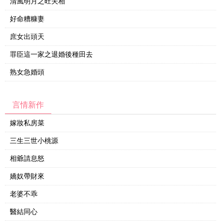
清風明月之旺夫相
好命糟糠妻
庶女出頭天
罪臣這一家之退婚後種田去
熟女急婚頭
言情新作
嫁妝私房菜
三生三世小桃源
相爺請息怒
嬌奴帶財來
老婆不乖
醫結同心