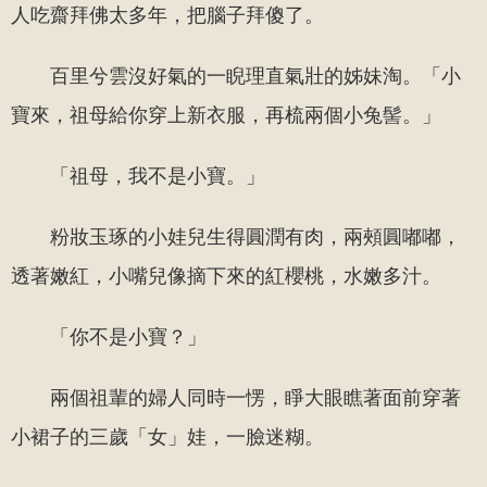
人吃齋拜佛太多年，把腦子拜傻了。
百里兮雲沒好氣的一睨理直氣壯的姊妹淘。「小
寶來，祖母給你穿上新衣服，再梳兩個小兔髻。」
「祖母，我不是小寶。」
粉妝玉琢的小娃兒生得圓潤有肉，兩頰圓嘟嘟，
透著嫩紅，小嘴兒像摘下來的紅櫻桃，水嫩多汁。
「你不是小寶？」
兩個祖輩的婦人同時一愣，睜大眼瞧著面前穿著
小裙子的三歲「女」娃，一臉迷糊。