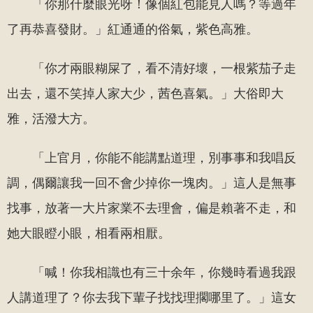
「你那什麼眼光呀！像個紅包能見人嗎？等過年
了再恭喜發財。」紅通通的俗氣，紫色高雅。
「你才兩眼糊屎了，看不清好壞，一根紫茄子走
出去，還不笑掉人家大少，茜色喜氣。」大俗即大
雅，活潑大方。
「上官月，你能不能講點道理，別事事和我唱反
調，偶爾讓我一回不會少掉你一塊肉。」這人是無事
找事，放著一大片家業不去理會，偏是賴著不走，和
她大眼瞪小眼，相看兩相厭。
「喊！你我相識也有三十余年，你幾時看過我跟
人講道理了？你去我下輩子找找理擱哪里了。」這女