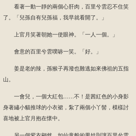
看著一動一靜的兩個心肝肉，百里兮雲忍不住笑
了。「兒孫自有兒孫福，我早就看開了。」
上官月笑著朝她一使眼神。「一人一個。」
會意的百里兮雲噗哧一笑。「好。」
姜是老的辣，孫猴子再潑也難逃如來佛祖的五指
山。
一會兒，一個大紅包……不！是茜紅色的小身影
身著繡小貓推球的小衣裙，紮了兩個小丫髻，模樣討
喜地被上官月抱在懷中。
另一個紫衣翩然，如仙童般的男娃則讓百里兮雲