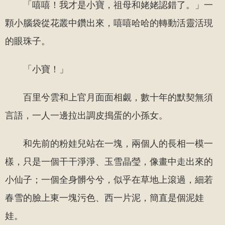
「嘻嘻！我才是小寶，祖母和姥姥認錯了。」一
顆小腦袋從花叢中鑽出來，嘻嘻哈哈的轉動活靈活現
的眼珠子。
「小寶！」
百里兮雲和上官月面面相覷，數十年的默契無須
言語，一人一邊拉出調皮搗蛋的小孫女。
和先前的粉娃兒站在一塊，兩個人的長相一模一
樣，只是一個干干淨淨、玉雪晶瑩，像畫中走出來的
小仙子；一個全身髒兮兮，似乎在草地上滾過，細若
春雪的臉上東一塊污色、西一片泥，簡直是個泥娃
娃。