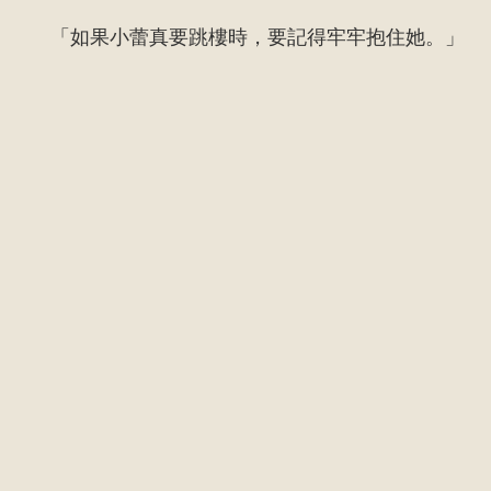
「如果小蕾真要跳樓時，要記得牢牢抱住她。」