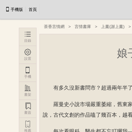

手機版
首頁
茶香言情網
言情書庫
上薰(謝上薰)

目錄
娘

設置

手機

有多久沒新書問市？超過兩年半
書架
羅曼史小說市場嚴重萎縮，舊東

書簽
說，古代文創的作品嗑了幾百本，越

推薦
每次看眼科，醫生都不忘叮囑我—