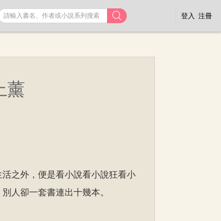

登入
注冊
上薰
生活之外，便是看小說看小說狂看小
，別人卻一套書連出十幾本。