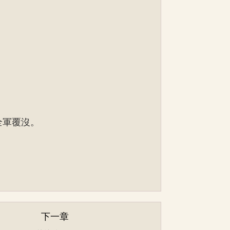
全軍覆沒。
下一章