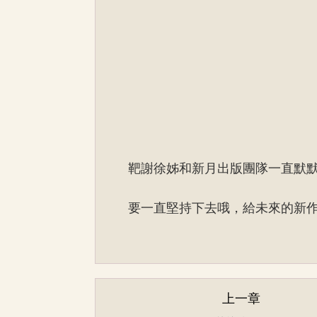
靶謝徐姊和新月出版團隊一直默
要一直堅持下去哦，給未來的新
上一章