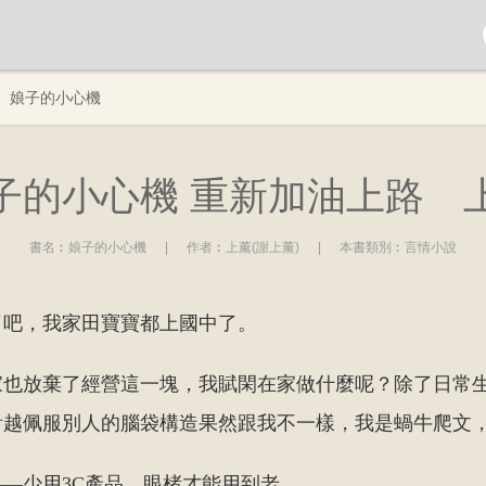
娘子的小心機
子的小心機 重新加油上路 
書名︰
娘子的小心機
|
作者︰
上薰(謝上薰)
|
本書類別︰
言情小說
了吧，我家田寶寶都上國中了。
家也放棄了經營這一塊，我賦閑在家做什麼呢？除了日常
看越佩服別人的腦袋構造果然跟我不一樣，我是蝸牛爬文
—少用3C產品，眼楮才能用到老。