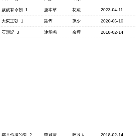
歲歲有今朝 1
唐本草
花疏
2023-04-11
大東王朝 1
羅雋
孫少
2020-06-10
石頭記 3
連掌鳴
余煙
2018-02-14
都是你搞的鬼 2
李君蒙
薛以人
2018-02-14