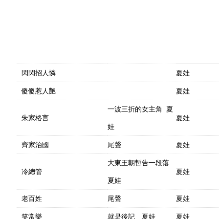
閃閃招人憐
夏娃
傻傻惹人艷
夏娃
一波三折的女主角 夏
朱家格言
夏娃
娃
齊家治國
尾聲
夏娃
大東王朝暫告一段落
冷總管
夏娃
夏娃
老百姓
尾聲
夏娃
笑常樂
就是後記 夏娃
夏娃