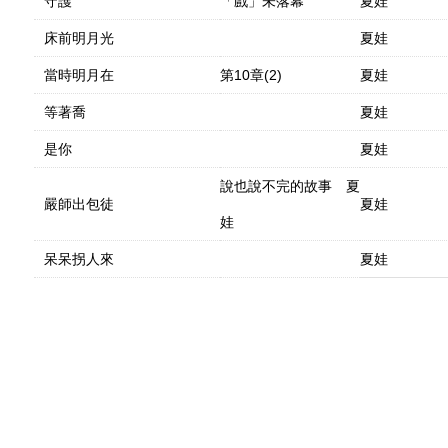
守護
「戲」未落幕
夏娃
床前明月光
夏娃
當時明月在
第10章(2)
夏娃
等著喬
夏娃
是你
夏娃
說也說不完的故事 夏
嚴師出包徒
夏娃
娃
呆呆拐人來
夏娃