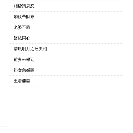
相爺請息怒
嬌奴帶財來
老婆不乖
醫結同心
清風明月之旺夫相
前妻來報到
熟女急婚頭
王者娶妻