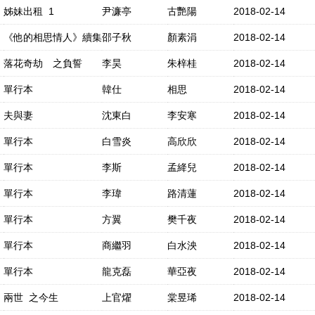
姊妹出租 1
尹濂亭
古艷陽
2018-02-14
《他的相思情人》續集
邵子秋
顏素涓
2018-02-14
落花奇劫 之負誓
李昊
朱梓桂
2018-02-14
單行本
韓仕
相思
2018-02-14
夫與妻
沈東白
李安寒
2018-02-14
單行本
白雪炎
高欣欣
2018-02-14
單行本
李斯
孟絳兒
2018-02-14
單行本
李瑋
路清蓮
2018-02-14
單行本
方翼
樊千夜
2018-02-14
單行本
商繼羽
白水泱
2018-02-14
單行本
龍克磊
華亞夜
2018-02-14
兩世 之今生
上官燿
棠昱琋
2018-02-14