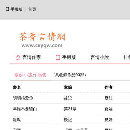

手機版
首頁
言情作家
手機版
言情小說
排


夏娃小說作品集
（共收錄作品
93
部）
書名
章節
作者
明明很愛你
後記
夏娃
年輕不要留白
第21章
夏娃
龍鳳
後記
夏娃