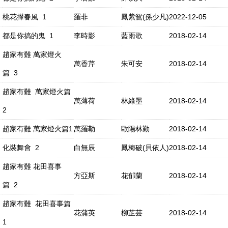
桃花攆春風 1
羅非
鳳紫鴛(孫少凡)
2022-12-05
都是你搞的鬼 1
李時影
藍雨歌
2018-02-14
趙家有難 萬家燈火
萬香芹
朱可安
2018-02-14
篇 3
趙家有難 萬家燈火篇
萬薄荷
林綠墨
2018-02-14
2
趙家有難 萬家燈火篇1
萬羅勒
歐陽林勤
2018-02-14
化裝舞會 2
白無辰
鳳梅破(貝依人)
2018-02-14
趙家有難 花田喜事
方亞斯
花郁蘭
2018-02-14
篇 2
趙家有難 花田喜事篇
花蒲英
柳芷芸
2018-02-14
1