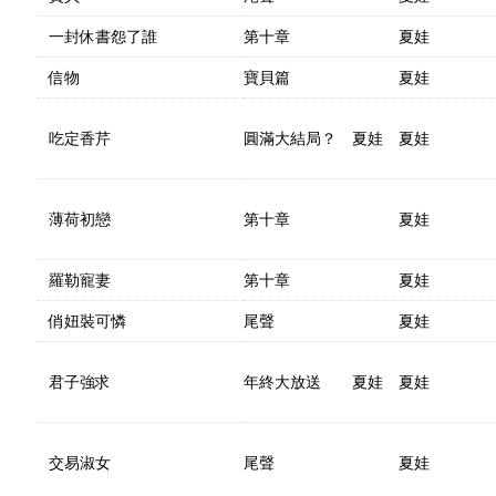
一封休書怨了誰
第十章
夏娃
信物
寶貝篇
夏娃
吃定香芹
圓滿大結局？ 夏娃
夏娃
薄荷初戀
第十章
夏娃
羅勒寵妻
第十章
夏娃
俏妞裝可憐
尾聲
夏娃
君子強求
年終大放送 夏娃
夏娃
交易淑女
尾聲
夏娃