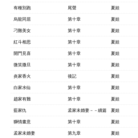
有種別跑
尾聲
夏娃
烏龍同居
第十章
夏娃
刁難美女
第十章
夏娃
紅斗相思
第十章
夏娃
開門見喜
第十章
夏娃
微笑撒旦
第十章
夏娃
炎家香火
後記
夏娃
白家水仙
第十章
夏娃
趙家有難
第十章
夏娃
藍家仇
孟家未婚妻－－續篇
夏娃
獅情畫意
第十章
夏娃
孟家未婚妻
第九章
夏娃