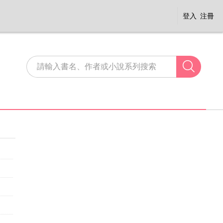
登入
注冊
