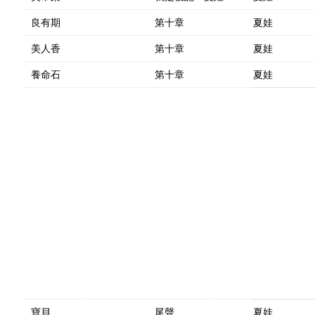
良有期
第十章
夏娃
美人香
第十章
夏娃
養命石
第十章
夏娃
寶貝
尾聲
夏娃