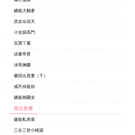
嬌寵大貓妻
庶女出頭天
小女踩高門
百寶丫鬟
頑童帝君
冰荷掬蘭
藥田出貴妻（下）
戒不掉寵你
嬌寵相國女
最近新書
嫁妝私房菜
三生三世小桃源