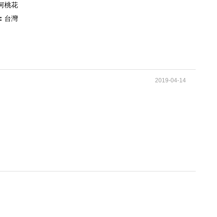
何桃花
︰
台灣
2019-04-14