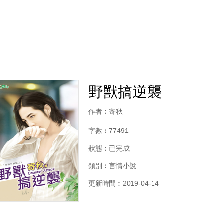
野獸搞逆襲
作者︰
寄秋
字數︰77491
狀態︰已完成
類別︰言情小說
更新時間︰2019-04-14