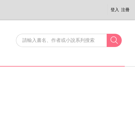
登入
注冊
