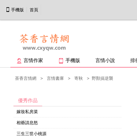

手機版
首頁
言情作家
手機版
言情小說
排


茶香言情網
言情書庫
寄秋
野獸搞逆襲
優秀作品
嫁妝私房菜
相爺請息怒
三生三世小桃源