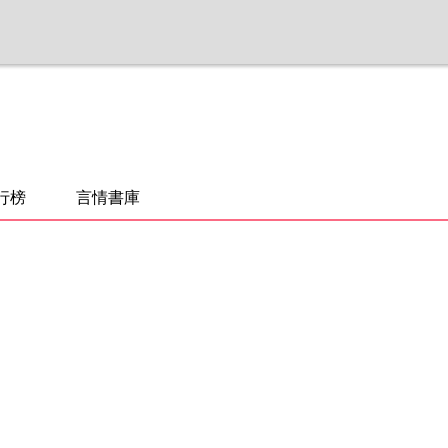
行榜
言情書庫