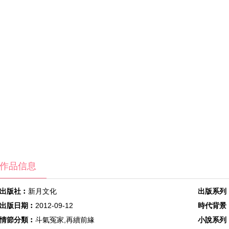
作品信息
出版社︰
新月文化
出版系列
出版日期︰
2012-09-12
時代背景
情節分類︰
斗氣冤家,再續前緣
小說系列