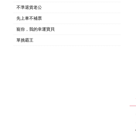
不準退貨老公
先上車不補票
寵你，我的幸運寶貝
單挑霸王