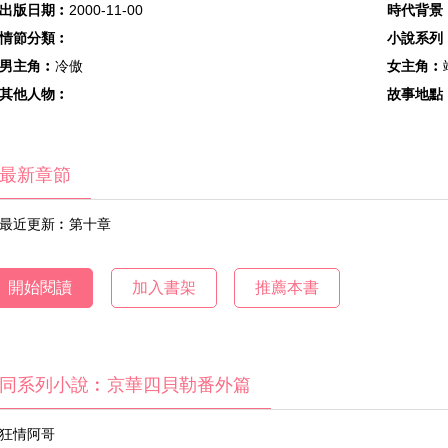
出版日期︰
2000-11-00
時代背景
情節分類︰
小說系列
男主角︰
冷傲
女主角︰
其他人物︰
故事地點
最新章節
最近更新︰
第十章
開始閱讀
加入書架
推薦本書
同系列小說︰京華四貝勒番外篇
狂情阿哥