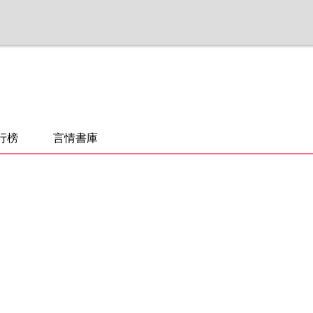
行榜
言情書庫