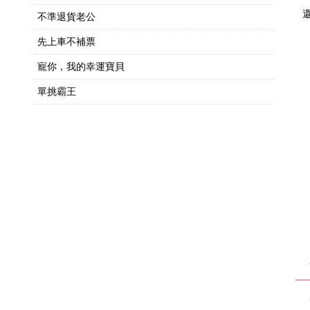
不準退貨老公
先上車不補票
寵你，我的幸運寶貝
單挑霸王