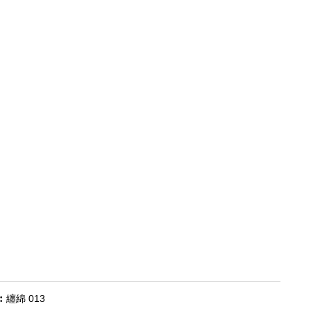
︰
纏綿 013