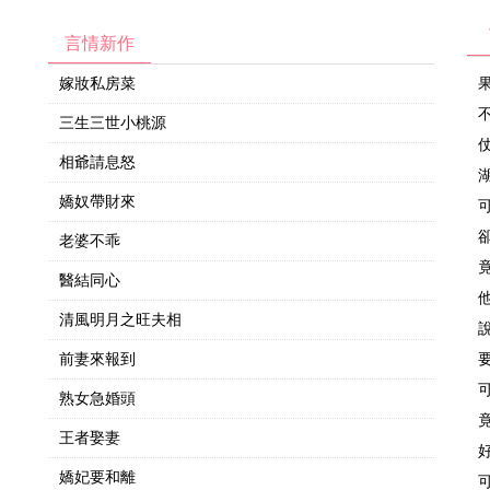
言情新作
嫁妝私房菜
三生三世小桃源
相爺請息怒
嬌奴帶財來
老婆不乖
醫結同心
清風明月之旺夫相
前妻來報到
熟女急婚頭
王者娶妻
嬌妃要和離