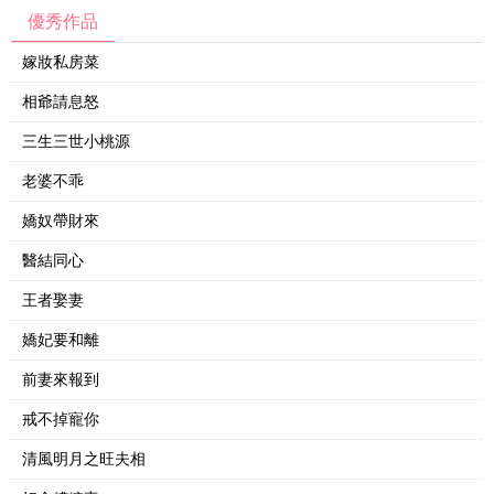
優秀作品
嫁妝私房菜
相爺請息怒
三生三世小桃源
老婆不乖
嬌奴帶財來
醫結同心
王者娶妻
嬌妃要和離
前妻來報到
戒不掉寵你
清風明月之旺夫相