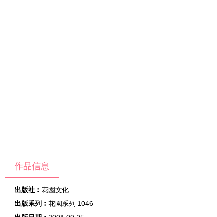
作品信息
出版社︰
花園文化
出版系列︰
花園系列 1046
出版日期︰
2008-09-05