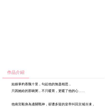
作品介紹
姑娘掌杓香飄十里，勾起他的無盡相思，
只因她給的那碗粥，不只暖胃，更暖了他的心……
他南宮毅身為邊關戰神，卻遭多疑的皇帝叫回京城冷凍，