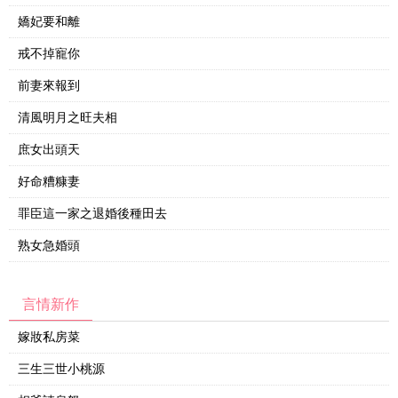
嬌妃要和離
戒不掉寵你
前妻來報到
清風明月之旺夫相
庶女出頭天
好命糟糠妻
罪臣這一家之退婚後種田去
熟女急婚頭
言情新作
嫁妝私房菜
三生三世小桃源