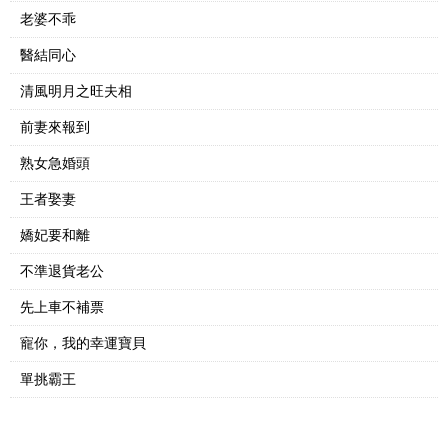
老婆不乖
醫結同心
清風明月之旺夫相
前妻來報到
熟女急婚頭
王者娶妻
嬌妃要和離
不準退貨老公
先上車不補票
寵你，我的幸運寶貝
單挑霸王