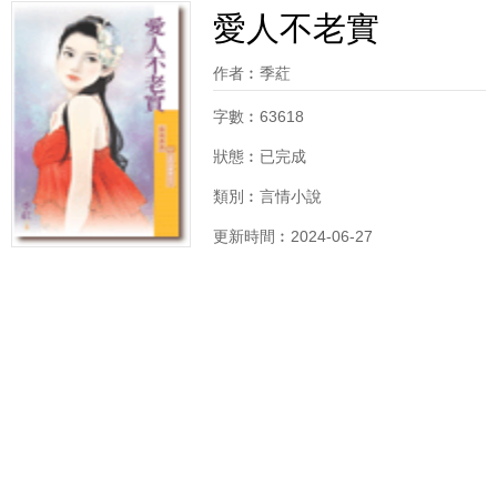
愛人不老實
作者︰
季葒
字數︰63618
狀態︰已完成
類別︰言情小說
更新時間︰2024-06-27