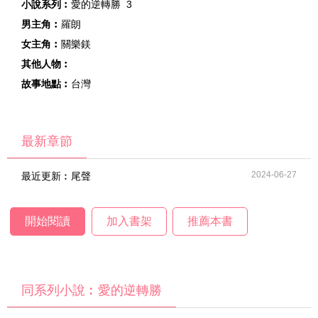
小說系列︰
愛的逆轉勝 3
男主角︰
羅朗
女主角︰
關樂鎂
其他人物︰
故事地點︰
台灣
最新章節
2024-06-27
最近更新︰
尾聲
開始閱讀
加入書架
推薦本書
同系列小說︰愛的逆轉勝