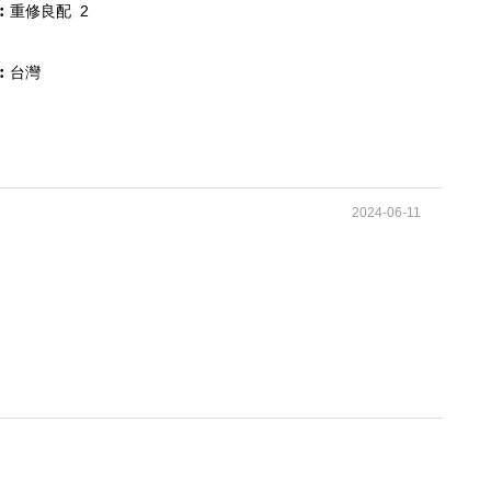
︰
重修良配 2
︰
台灣
2024-06-11