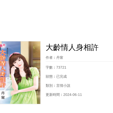
大齡情人身相許
作者︰
丹甯
字數︰73721
狀態︰已完成
類別︰言情小說
更新時間︰2024-06-11