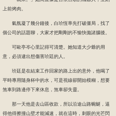
上前烤肉。
氣氛凝了幾分鐘後，白玠恆率先打破僵局，找了
個公司的話題聊，大家才把剛剛的不愉快拋諸腦後。
可歐亭岑心里記得可清楚。她知道大少爺的用
意，必須逮出想傷害玠廷的人。
玠廷是在結束工作回家的路上出的意外，他喝了
平時專用隨身杯中的水，可是視線卻開始模糊，想要
煞車到路邊停下來休息，煞車卻失靈。
那一天他是去山區收款，所以沿途山路蜿蜒，逼
得他得擦撞山壁才能減速，就在這時，刺眼的光芒閃