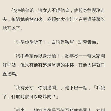
他拍拍弟弟，這女人不歸他管，他起身往瓔珞走
去，搶過她的烤肉夾，麻煩她大小姐坐在旁邊等著吃
就可以了。
「誰準你偷听了！」白玠廷皺眉，語帶責備。
「我不希望你以身涉險！」歐亭岑一一幫大家開
好啤酒，但只有他有盛滿冰塊的冰杯，其他人得就口
直接喝。
「我有分寸，你別過問。」他下巴一點，「我餓
了，什麼時候可以吃烤肉？」
「就來。」她簡直像是百依百順的機器人，立刻