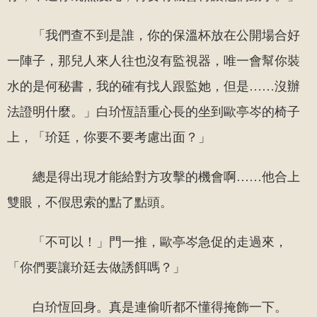
「我們查不到是誰，你的保溫杯放在公開場合好
一陣子，那兒人來人往也沒有監視器，唯一會幫你裝
水的是何秘書，我的確有找人跟監她，但是……沒辦
法證明什麼。」白玠恆語重心長的坐到歐亭岑的椅子
上，「玠廷，你要不要考慮出面？」
總是得出現才能給對方攻擊的機會啊……他合上
雙眼，不假思索的點了點頭。
「不可以！」門一推，歐亭岑急促的走過來，
「你們要讓玠廷去做誘餌嗎？」
白玠恆回身。真是連偷听都不懂得掩飾一下。