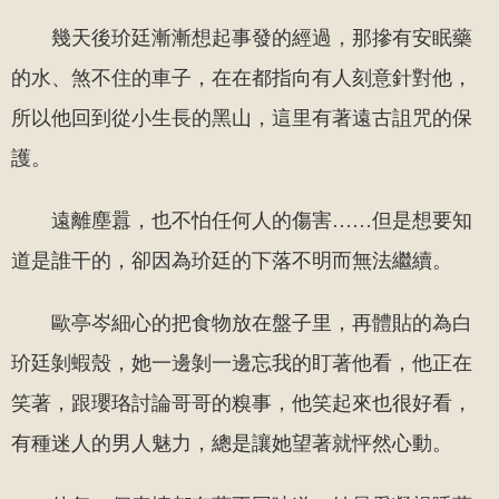
幾天後玠廷漸漸想起事發的經過，那摻有安眠藥
的水、煞不住的車子，在在都指向有人刻意針對他，
所以他回到從小生長的黑山，這里有著遠古詛咒的保
護。
遠離塵囂，也不怕任何人的傷害……但是想要知
道是誰干的，卻因為玠廷的下落不明而無法繼續。
歐亭岑細心的把食物放在盤子里，再體貼的為白
玠廷剝蝦殼，她一邊剝一邊忘我的盯著他看，他正在
笑著，跟瓔珞討論哥哥的糗事，他笑起來也很好看，
有種迷人的男人魅力，總是讓她望著就怦然心動。