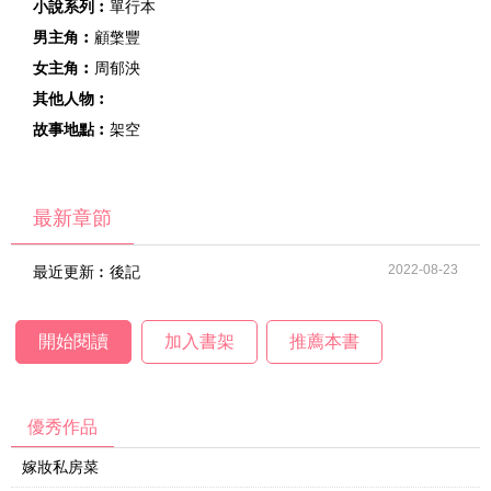
小說系列︰
單行本
男主角︰
顧檠豐
女主角︰
周郁泱
其他人物︰
故事地點︰
架空
最新章節
2022-08-23
最近更新︰
後記
開始閱讀
加入書架
推薦本書
優秀作品
嫁妝私房菜