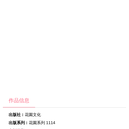
作品信息
出版社︰
花園文化
出版系列︰
花園系列 1114