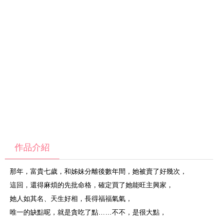
作品介紹
那年，富貴七歲，和姊妹分離後數年間，她被賣了好幾次，
這回，還得麻煩的先批命格，確定買了她能旺主興家，
她人如其名、天生好相，長得福福氣氣，
唯一的缺點呢，就是貪吃了點……不不，是很大點，