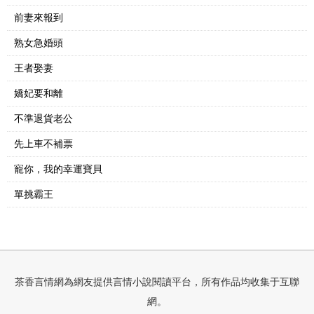
前妻來報到
熟女急婚頭
王者娶妻
嬌妃要和離
不準退貨老公
先上車不補票
寵你，我的幸運寶貝
單挑霸王
茶香言情網為網友提供言情小說閱讀平台，所有作品均收集于互聯
網。