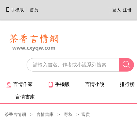

手機版
首頁
登入
注冊

言情作家
手機版
言情小說
排行榜


言情書庫
茶香言情網
言情書庫
寄秋
富貴