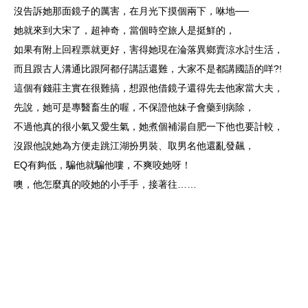
沒告訴她那面鏡子的厲害，在月光下摸個兩下，咻地──
她就來到大宋了，超神奇，當個時空旅人是挺鮮的，
如果有附上回程票就更好，害得她現在淪落異鄉賣涼水討生活，
而且跟古人溝通比跟阿都仔講話還難，大家不是都講國語的咩?!
這個有錢莊主實在很難搞，想跟他借鏡子還得先去他家當大夫，
先說，她可是專醫畜生的喔，不保證他妹子會藥到病除，
不過他真的很小氣又愛生氣，她煮個補湯自肥一下他也要計較，
沒跟他說她為方便走跳江湖扮男裝、取男名他還亂發飆，
EQ有夠低，騙他就騙他嘍，不爽咬她呀！
噢，他怎麼真的咬她的小手手，接著往……