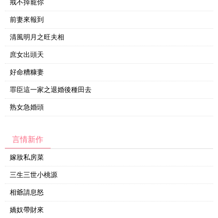
戒不掉寵你
前妻來報到
清風明月之旺夫相
庶女出頭天
好命糟糠妻
罪臣這一家之退婚後種田去
熟女急婚頭
言情新作
嫁妝私房菜
三生三世小桃源
相爺請息怒
嬌奴帶財來