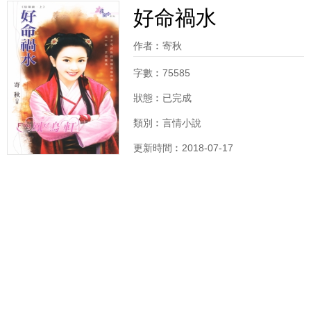
好命禍水
作者︰
寄秋
字數︰75585
狀態︰已完成
類別︰言情小說
更新時間︰2018-07-17