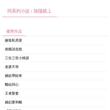
同系列小說︰陰陽鏡上
優秀作品
嫁妝私房菜
相爺請息怒
三生三世小桃源
老婆不乖
嬌奴帶財來
醫結同心
王者娶妻
嬌妃要和離