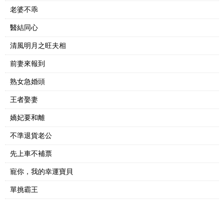
老婆不乖
醫結同心
清風明月之旺夫相
前妻來報到
熟女急婚頭
王者娶妻
嬌妃要和離
不準退貨老公
先上車不補票
寵你，我的幸運寶貝
單挑霸王