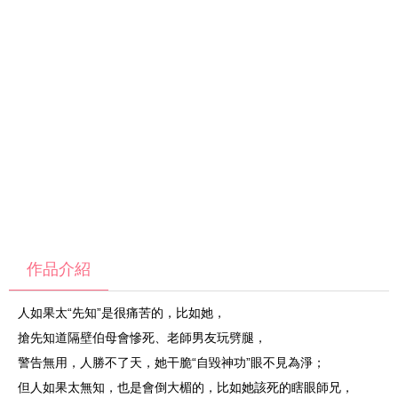
作品介紹
人如果太“先知”是很痛苦的，比如她，
搶先知道隔壁伯母會慘死、老師男友玩劈腿，
警告無用，人勝不了天，她干脆“自毀神功”眼不見為淨；
但人如果太無知，也是會倒大楣的，比如她該死的瞎眼師兄，