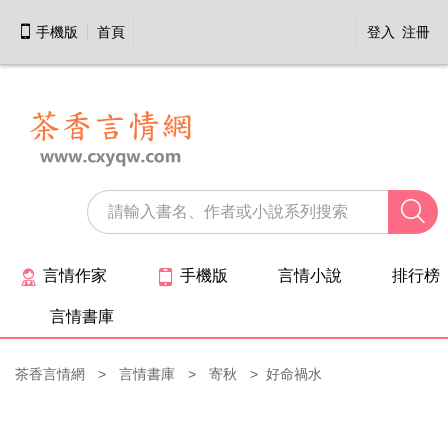

手機版
首頁
登入
注冊

言情作家
手機版
言情小說
排行榜


言情書庫
茶香言情網
言情書庫
寄秋
好命禍水