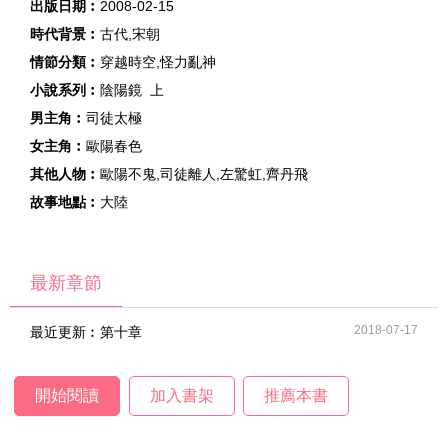
出版日期︰
2008-02-15
時代背景︰
古代,宋朝
情節分類︰
穿越時空,怪力亂神
小說系列︰
陰陽鏡 上
男主角︰
司徒太極
女主角︰
歐陽春色
其他人物︰
歐陽不鬼,司徒離人,左驚虹,齊丹飛
故事地點︰
大陸
最新章節
2018-07-17
最近更新︰
第十章
開始閱讀
加入書架
推薦本書