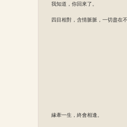
我知道，你回來了。
四目相對，含情脈脈，一切盡在
緣牽一生，終會相逢。