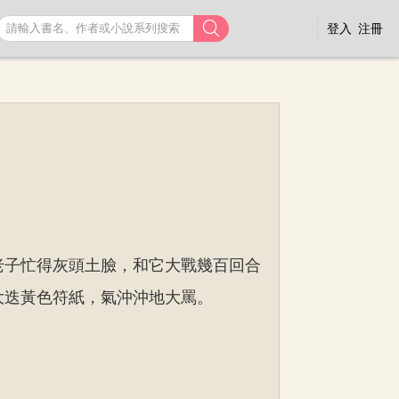

登入
注冊
老子忙得灰頭土臉，和它大戰幾百回合
大迭黃色符紙，氣沖沖地大罵。