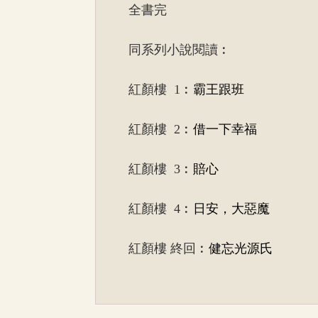
全書完
同系列小說閱讀︰
紅顏樓 1︰
霸王跟班
紅顏樓 2︰
借一下幸福
紅顏樓 3︰
賠心
紅顏樓 4︰
日安，大惡魔
紅顏樓 終回︰
健忘光源氏