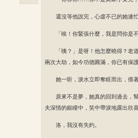
還沒等他說完，心虛不已的她連
「唉！你緊張什麼，我是問你是
「咦？」是呀！他怎麼曉得？老
兩次大劫，如今功德圓滿，你已有保
她一听，淚水立即奪眶而出，偎
原來不是夢，她真的回到過去，
夫深情的銀瞳中，笑中帶淚地露出欣
洛，我沒有失約。