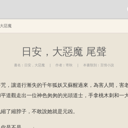
大惡魔
日安，大惡魔 尾聲
書名︰
日安，大惡魔
|
作者︰
寄秋
|
本書類別︰
言情小說
符咒，讓道行漸失的千年狐妖又蘇醒過來，為害人間，害
和平道觀走出一位神色匆匆的光頭道士，手拿桃木刺和一
色縮了縮脖子，不敢說她就是元凶。
，你是不是……」