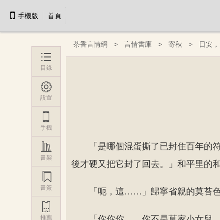

手機版
首頁
茶香言情網
言情書庫
寄秋
日安，

目錄

設置

手機

「是哪個混蛋撕了已封住百年的
書架
後才硬又把它封了回去。」和平里的

書簽
「呃，這……」歸寧省親的莫苔

推薦
「你你你……你不是莫家小女兒