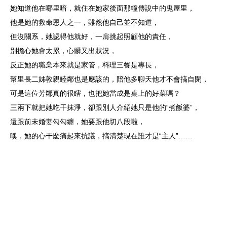
她知道他在哪里唷，就住在她家後面那幢傳說中的鬼屋里，
他是她的救命恩人之一，雖然他自己並不知道，
但沒關系，她認得他就好，一肩挑起照顧他的責任，
別擔心她會太累，心髒又出狀況，
反正她的職業本來就是家管，料理三餐是專長，
幫里長二姊敦親睦鄰也是應該的，陪他多聊天他才不會搞自閉，
可是這位芳鄰真的很瞎，也把她當成是桌上的好菜嗎？
三兩下就把她吃干抹淨，卻跟別人介紹她只是他的“煮飯婆”，
還跟前未婚妻勾勾纏，她要跟他切八段啦，
噢，她的心干麼痛起來抗議，搞清楚現在誰才是“主人”……