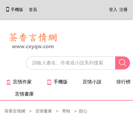

手機版
首頁
登入
注冊

言情作家
手機版
言情小說
排行榜


言情書庫
茶香言情網
言情書庫
寄秋
賠心