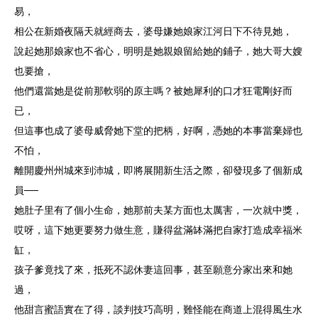
易，
相公在新婚夜隔天就經商去，婆母嫌她娘家江河日下不待見她，
說起她那娘家也不省心，明明是她親娘留給她的鋪子，她大哥大嫂
也要搶，
他們還當她是從前那軟弱的原主嗎？被她犀利的口才狂電剛好而
已，
但這事也成了婆母威脅她下堂的把柄，好啊，憑她的本事當棄婦也
不怕，
離開慶州州城來到沛城，即將展開新生活之際，卻發現多了個新成
員──
她肚子里有了個小生命，她那前夫某方面也太厲害，一次就中獎，
哎呀，這下她更要努力做生意，賺得盆滿缽滿把自家打造成幸福米
缸，
孩子爹竟找了來，抵死不認休妻這回事，甚至願意分家出來和她
過，
他甜言蜜語實在了得，談判技巧高明，難怪能在商道上混得風生水