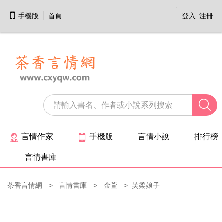

手機版
首頁
登入
注冊

言情作家
手機版
言情小說
排行榜


言情書庫
茶香言情網
言情書庫
金萱
芙柔娘子