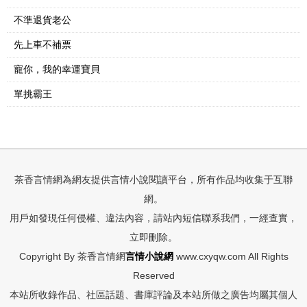
不準退貨老公
先上車不補票
寵你，我的幸運寶貝
單挑霸王
茶香言情網為網友提供言情小說閱讀平台，所有作品均收集于互聯
網。
用戶如發現任何侵權、違法內容，請站內短信聯系我們，一經查實，
立即刪除。
Copyright By 茶香言情網
言情小說網
www.cxyqw.com All Rights
Reserved
本站所收錄作品、社區話題、書庫評論及本站所做之廣告均屬其個人