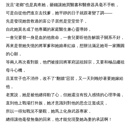
況且“老鄉”也是真疼她，砸錢讓她買醫書和醫療器具毫不手軟，
可是自從他們進京去找爹，她平靜的日子就跟著變了調——
先是發現她曾救過的富公子居然是堂堂世子，
自此她莫名成了他專屬的家庭醫生兼心靈導師，
一會兒要替一身是血的他救命，一會兒要听他告解親子關系不好，
再來是替她失憶的將軍爹和她娘牽紅線，想辦法滿足她哥一家團圓
的心願，
等兩人再次看對眼，他們被接回將軍府認祖歸宗，又要和極品繼祖
母斗心機，
且某世子也不消停，改不了“翻牆”惡習，又一天到晚吵著要她嫁給
他，
老實說，她是被他纏得動了心，但她還沒有投入感情的心理準備，
直到他上戰場打外族，她才意識到對他的思念泛濫成災，
所以一得知戰況不樂觀，她馬上化身武器專家，
總得讓他毫發無傷的回來，他才能兌現娶她為妻的承諾啊！