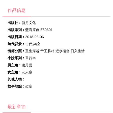
作品信息
出版社︰
新月文化
出版系列︰
藍海原創 E50601
出版日期︰
2018-06-06
時代背景︰
古代,架空
情節分類︰
重生穿越,帝王將相,近水樓台,日久生情
小說系列︰
單行本
男主角︰
凌丹雲
女主角︰
沈未塵
其他人物︰
故事地點︰
架空
最新章節