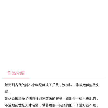
作品介紹
胎穿到古代的她小小年紀就成了戶長，沒辦法，誰教她爹無故失
蹤，
她娘磕破頭換了個特種部隊穿來的靈魂，跟她哥一樣只長肌肉，
不過她前世是天才名醫，帶著兩個不長腦的把日子過好並不難，