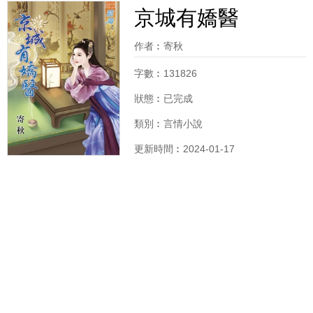
京城有嬌醫
作者︰
寄秋
字數︰131826
狀態︰已完成
類別︰言情小說
更新時間︰2024-01-17