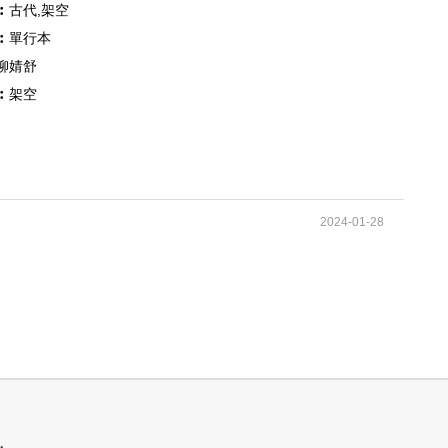
︰
古代,架空
︰
單行本
柳婧舒
︰
架空
2024-01-28