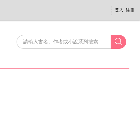
登入
注冊
