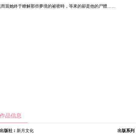
然而當她終于瞭解那些夢境的祕密時，等來的卻是他的尸體……
作品信息
出版社︰
新月文化
出版系列