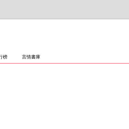
行榜
言情書庫