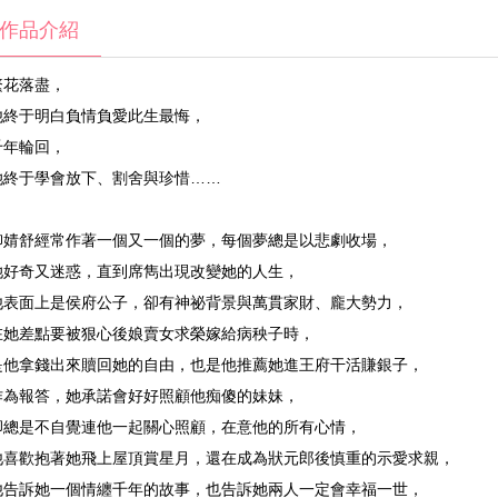
作品介紹
繁花落盡，
他終于明白負情負愛此生最悔，
千年輪回，
她終于學會放下、割舍與珍惜……
柳婧舒經常作著一個又一個的夢，每個夢總是以悲劇收場，
她好奇又迷惑，直到席雋出現改變她的人生，
他表面上是侯府公子，卻有神祕背景與萬貫家財、龐大勢力，
在她差點要被狠心後娘賣女求榮嫁給病秧子時，
是他拿錢出來贖回她的自由，也是他推薦她進王府干活賺銀子，
作為報答，她承諾會好好照顧他痴傻的妹妹，
卻總是不自覺連他一起關心照顧，在意他的所有心情，
他喜歡抱著她飛上屋頂賞星月，還在成為狀元郎後慎重的示愛求親，
他告訴她一個情纏千年的故事，也告訴她兩人一定會幸福一世，