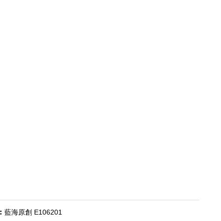
︰
藍海原創 E106201