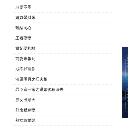
老婆不乖
嬌奴帶財來
醫結同心
王者娶妻
嬌妃要和離
前妻來報到
戒不掉寵你
清風明月之旺夫相
罪臣這一家之退婚後種田去
庶女出頭天
好命糟糠妻
熟女急婚頭