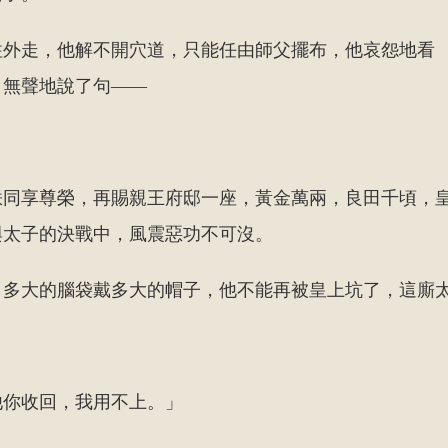
往外走，他解不開穴道，只能任由師父擺布，他哀怨地看
，無聲地說了句——
朕同享尊榮，再賜親王府邸一座，黃金萬兩，良田千頃，
與太子的決戰中，風震惡功不可沒。
」多大的腦袋戴多大的帽子，他不能再被皇上坑了，這廝
他你收回，我用不上。」