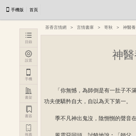

手機版
首頁
茶香言情網
言情書庫
寄秋
神醫養

目錄
神醫

設置

手機

「你無憾，為師倒是有一肚子不
書架
功夫便驕矜自大，自以為天下第一。

書簽
季不凡神出鬼沒，陰惻惻的聲音

推薦
風震惡回頭，討饒地說︰「師父