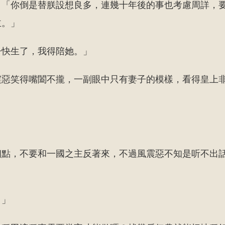
，「你倒是替朕設想良多，連幾十年後的事也考慮周詳，
主。」
子快生了，我得陪她。」
震惡笑得嘴闔不攏，一副眼中只有妻子的模樣，看得皇上
」
相點，不要和一國之主反著來，不過風震惡不知是听不出
。」