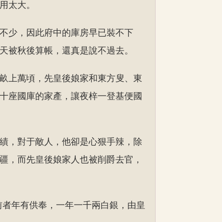
用太大。
不少，因此府中的庫房早已裝不下
天被秋後算帳，還真是說不過去。
畝上萬頃，先皇後娘家和東方叟、東
十座國庫的家產，讓夜梓一登基便國
績，對于敵人，他卻是心狠手辣，除
疆，而先皇後娘家人也被削爵去官，
前者年有供奉，一年一千兩白銀，由皇