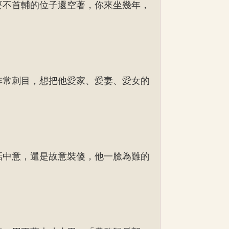
要不首輔的位子還空著，你來坐幾年，
非常刺目，想把他愛家、愛妻、愛女的
話中意，還是故意裝傻，他一臉為難的