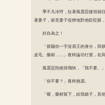
季不凡冷哼，扯著風震惡後領就
著妻子，卻見妻子促狹地對他眨眨眼
好自為之！
「朕賜你一字並肩王的身分，與
皮毛、藥材……」夜梓論功行賞，在
風震惡拒絕得飛快，「我不要。
「你不要？」夜梓挑眉。
「喔，藥材留下，給我娘子，其