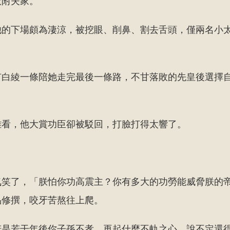
依附夫家。
他的下場頗為淒涼，被挖眼、削鼻、割去舌頭，僅兩名小
。
有白綾一條陪她走完最後一條路，不甘落敗的先皇後選擇
難看，他大賞功臣卻被駁回，打臉打得太響了。
氣笑了，「朕怕你功高震主？你有多大的功勞能威脅朕的
品修撰，咬牙苦熬往上爬。
若是若干年後你子孫不孝，再起什麼不軌之心，說不定還