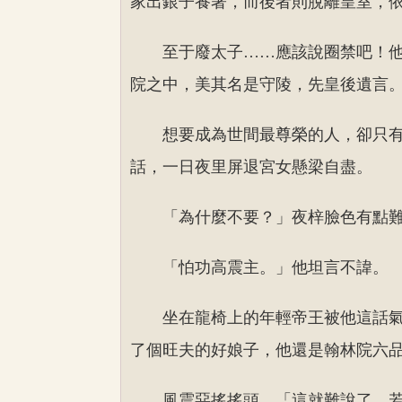
家出銀子養著，而後者則脫離皇室，
至于廢太子……應該說圈禁吧！
院之中，美其名是守陵，先皇後遺言
想要成為世間最尊榮的人，卻只
話，一日夜里屏退宮女懸梁自盡。
「為什麼不要？」夜梓臉色有點
「怕功高震主。」他坦言不諱。
坐在龍椅上的年輕帝王被他這話
了個旺夫的好娘子，他還是翰林院六
風震惡搖搖頭，「這就難說了，