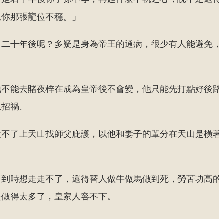
忌你那張龍位不穩。」
、二十年後呢？多疑是身為帝王的通病，很少有人能避免
他不能去賭夜梓在成為皇帝後不會變，他只能先打點好後
免招禍。
大不了上天山找師父庇護，以他和妻子的輩分在天山是橫
，到時想走走不了，還得替人做牛做馬做到死，勞苦功高
是做得太多了，皇家人容不下。