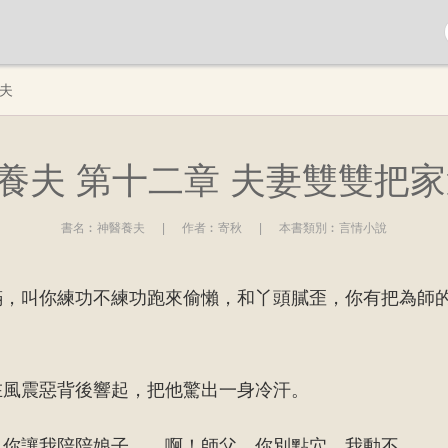
夫
養夫 第十二章 夫妻雙雙把家還
書名︰
神醫養夫
|
作者︰
寄秋
|
本書類別︰
言情小說
滿，叫你練功不練功跑來偷懶，和丫頭膩歪，你有把為師
在風震惡背後響起，把他驚出一身冷汗。
，你讓我陪陪娘子……啊！師父，你別點穴，我動不