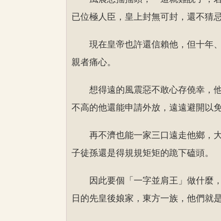
已位極人臣，皇上封無可封，還不猜
現在皇帝也許還信賴他，但十年
親者痛心。
想得遠的風震惡不敢心存僥幸，
不高的他還能申請外放，遠遠避開以
再不濟也能一家三口遠走他鄉，
子徒孫還是得規規矩矩的跪下磕頭。
因此要個「一字並肩王」做什麼
日的先皇後娘家，東方一族，他們就