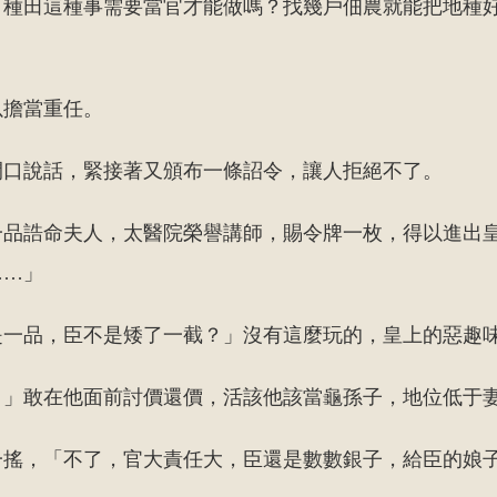
，種田這種事需要當官才能做嗎？找幾戶佃農就能把地種
以擔當重任。
開口說話，緊接著又頒布一條詔令，讓人拒絕不了。
一品誥命夫人，太醫院榮譽講師，賜令牌一枚，得以進出
……」
是一品，臣不是矮了一截？」沒有這麼玩的，皇上的惡趣
？」敢在他面前討價還價，活該他該當龜孫子，地位低于
一搖，「不了，官大責任大，臣還是數數銀子，給臣的娘