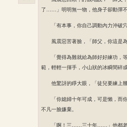
了……」明明無一物，他身子卻動彈
「有本事，你自己調動內力沖破
風震惡苦著臉，「師父，你這是
「覺得為難就給為師好好練功，
範，輕輕一揮手，小山狀的冰瞬間碎
他驚訝的睜大眼，「徒兒要練上
「你媳婦十年可成，可是懶，而
不凡一臉嫌棄。
「啊！三……三十年……」他都