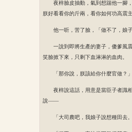
夜梓臉皮抽動，氣到想踹他一腳
朕好看看你的斤兩，看你如何功高震
他一听，苦了臉，「做不了，娘
一說到即將生產的妻子，傻爹風
笑臉掀下來，只剩下血淋淋的血肉。
「那你說，朕該給你什麼官做？
夜梓說這話，用意是當臣子者識
說——
「大司農吧，我娘子說想種田去