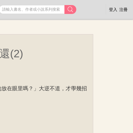

登入
注冊
(2)
的放在眼里嗎？」大逆不道，才學幾招