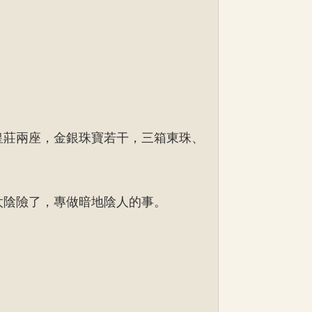
皇莊兩座，金銀珠寶若干，三箱東珠、
太陰險了，專做暗地陰人的事。