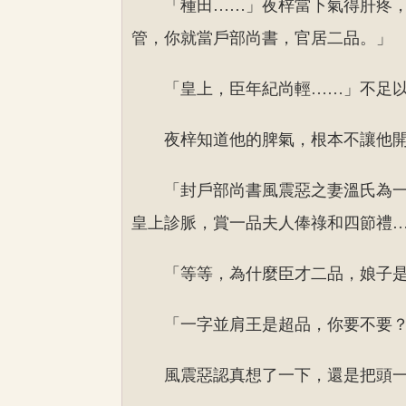
「種田……」夜梓當下氣得肝疼
管，你就當戶部尚書，官居二品。」
「皇上，臣年紀尚輕……」不足
夜梓知道他的脾氣，根本不讓他
「封戶部尚書風震惡之妻溫氏為
皇上診脈，賞一品夫人俸祿和四節禮
「等等，為什麼臣才二品，娘子
「一字並肩王是超品，你要不要
風震惡認真想了一下，還是把頭