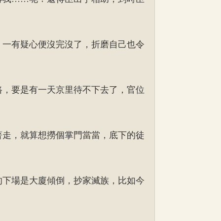
，一有疑心便沒完沒了，折磨自己也令
路，要是有一天京里待不下去了，官位
著走，就算想撈個掌門當當，底下的徒
的下場是大廈傾倒，抄家滅族，比如今