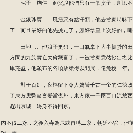
宅子，夠住，師父說他們只有一個孩子，所以不
金銀珠寶……風震惡有點汗顏，他去抄家時昧下
了，而且最好的他先挑走了，怎好拿皇上次好的，哪
田地……他娘子更狠，一口氣拿下大半被抄的田
方問的九族實在太會藏富了，一被抄家竟然抄出堪比
庫充盈，他頒布的各項政策得以開展，還免稅三年。
對于百姓，夜梓留下令人贊譽千古一帝的仁德政
了東方叟斃命宮變當夜外，東方家一千兩百口流放西
趕出京城，終身不得回京。
年內不得二嫁，之後入寺為尼或再聘二家，朝廷不管，但