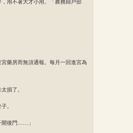
好，用不著大才小用。「農務歸戶部
皇宮藥房而無須通報。每月一回進宮為
味太損了。
妻子。
子開後門……」