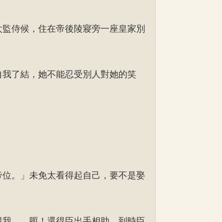
太監侍候，住在帝後陵寢旁一座皇家別
自我了結，她不能忍受別人對她的笑
帝位。」未免太看得起自己，要不是娶
得我……呃！還得臣出手相助，到時臣