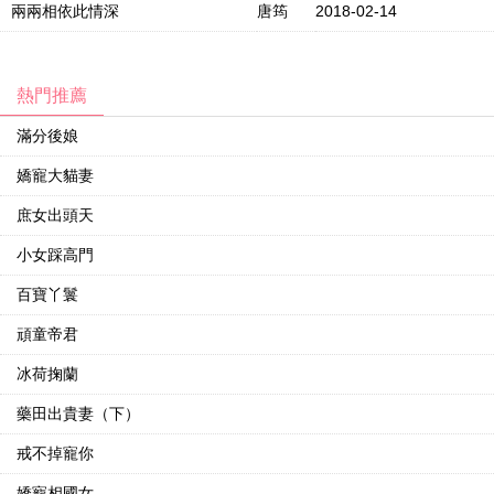
兩兩相依此情深
唐筠
2018-02-14
熱門推薦
滿分後娘
嬌寵大貓妻
庶女出頭天
小女踩高門
百寶丫鬟
頑童帝君
冰荷掬蘭
藥田出貴妻（下）
戒不掉寵你
嬌寵相國女