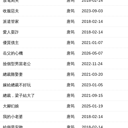
放電閑夫
唐筠
2018-02-14
收服惡夫
唐筠
2023-09-03
派遣管家
唐筠
2018-02-14
愛人耍詐
唐筠
2018-02-14
優質債主
唐筠
2021-01-07
岳父的心機
唐筠
2026-05-07
撿個型男當老公
唐筠
2022-11-24
總裁難娶妻
唐筠
2021-03-20
嫁給總裁不好玩
唐筠
2023-01-05
總裁，梁子結大了
唐筠
2021-09-15
大腳幻娘
唐筠
2025-01-19
我的小老婆
唐筠
2018-02-14
給個早安吻
唐筠
2018-02-14