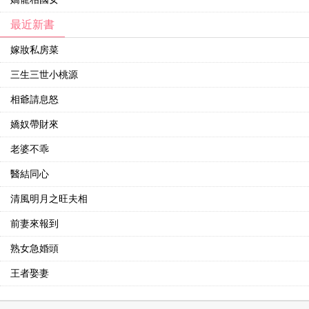
最近新書
嫁妝私房菜
三生三世小桃源
相爺請息怒
嬌奴帶財來
老婆不乖
醫結同心
清風明月之旺夫相
前妻來報到
熟女急婚頭
王者娶妻