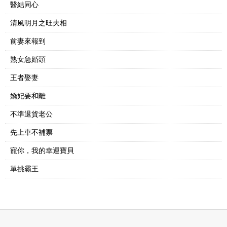
醫結同心
清風明月之旺夫相
前妻來報到
熟女急婚頭
王者娶妻
嬌妃要和離
不準退貨老公
先上車不補票
寵你，我的幸運寶貝
單挑霸王