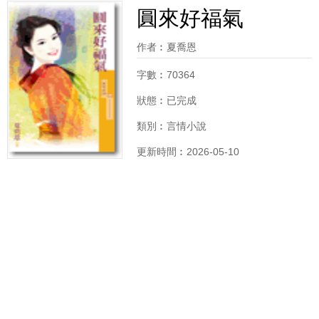
圓來好福氣
作者︰
夏喬恩
字數︰70364
狀態︰已完成
類別︰言情小說
更新時間︰2026-05-10