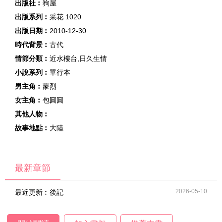
出版社︰
狗屋
出版系列︰
采花 1020
出版日期︰
2010-12-30
時代背景︰
古代
情節分類︰
近水樓台,日久生情
小說系列︰
單行本
男主角︰
蒙烈
女主角︰
包圓圓
其他人物︰
故事地點︰
大陸
最新章節
2026-05-10
最近更新︰
後記