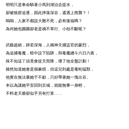
明明只是奉命騎著小馬到湖泊去提水，
卻被狼群追逐，因此摔落深谷，還遇上熊襲？！
嗚嗚，人家不都說大難不死，必有後福嗎？
為何她包圓圓卻老是禍不單行、小劫不斷呢？
武藝超絕，靜若深海，人稱神天捕盜官的蒙烈，
為追捕毒魔，暗中設下陷阱，與毒魔纏斗六日六夜，
殊不知這丫頭竟會從天而降，壞了他全盤計劃！
雖然知道她會是個麻煩，但這兒到處是毒蛇猛獸，
他實在無法棄她于不顧，只好帶著她一塊出谷。
本以為讓她平安回到京城，就能無事一身輕，
不料老天爺卻似乎另有打算……