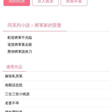
開始閱讀
加入書架
推薦本書
同系列小說︰將軍家的賢妻
歡迎將軍不光臨
退貨將軍看走眼
壓倒將軍誰挨刀
優秀作品
嫁妝私房菜
相爺請息怒
三生三世小桃源
老婆不乖
嬌奴帶財來