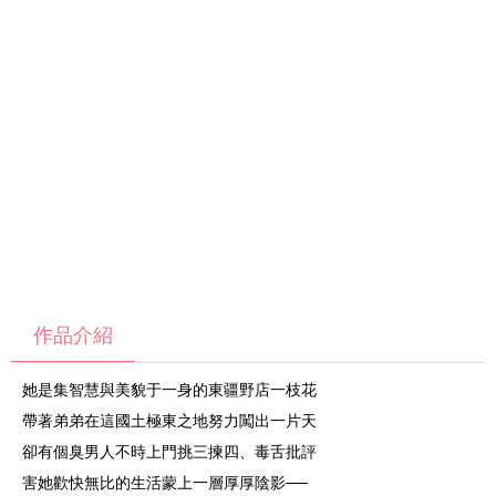
作品介紹
她是集智慧與美貌于一身的東疆野店一枝花
帶著弟弟在這國土極東之地努力闖出一片天
卻有個臭男人不時上門挑三揀四、毒舌批評
害她歡快無比的生活蒙上一層厚厚陰影──