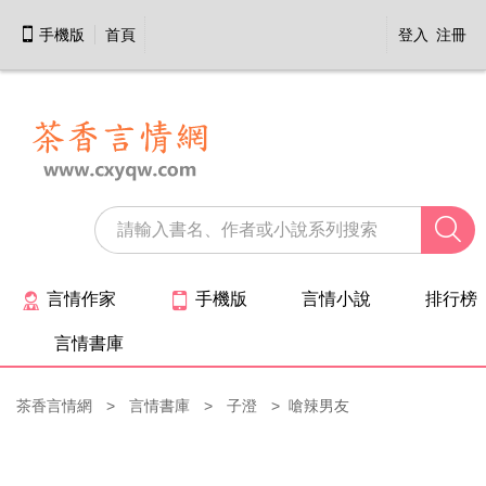

手機版
首頁
登入
注冊

言情作家
手機版
言情小說
排行榜


言情書庫
茶香言情網
言情書庫
子澄
嗆辣男友