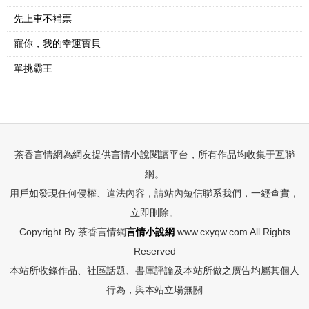
先上車不補票
寵你，我的幸運寶貝
單挑霸王
茶香言情網為網友提供言情小說閱讀平台，所有作品均收集于互聯
網。
用戶如發現任何侵權、違法內容，請站內短信聯系我們，一經查實，
立即刪除。
Copyright By 茶香言情網
言情小說網
www.cxyqw.com All Rights
Reserved
本站所收錄作品、社區話題、書庫評論及本站所做之廣告均屬其個人
行為，與本站立場無關