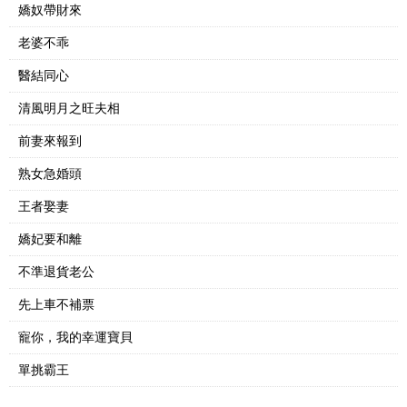
嬌奴帶財來
老婆不乖
醫結同心
清風明月之旺夫相
前妻來報到
熟女急婚頭
王者娶妻
嬌妃要和離
不準退貨老公
先上車不補票
寵你，我的幸運寶貝
單挑霸王