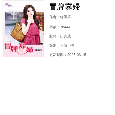
冒牌寡婦
作者︰
綠風箏
字數︰78444
狀態︰已完成
類別︰言情小說
更新時間︰2025-03-15