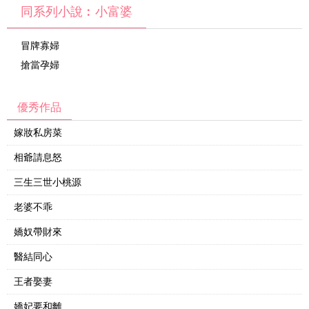
同系列小說︰小富婆
冒牌寡婦
搶當孕婦
優秀作品
嫁妝私房菜
相爺請息怒
三生三世小桃源
老婆不乖
嬌奴帶財來
醫結同心
王者娶妻
嬌妃要和離