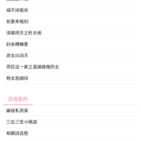
戒不掉寵你
前妻來報到
清風明月之旺夫相
好命糟糠妻
庶女出頭天
罪臣這一家之退婚後種田去
熟女急婚頭
言情新作
嫁妝私房菜
三生三世小桃源
相爺請息怒