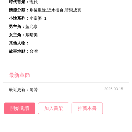
時代背景︰
現代
情節分類︰
別後重逢,近水樓台,暗戀成真
小說系列︰
小富婆 1
男主角︰
藍允康
女主角︰
戴晴美
其他人物︰
故事地點︰
台灣
最新章節
2025-03-15
最近更新︰
尾聲
開始閱讀
加入書架
推薦本書