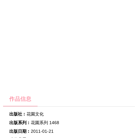
作品信息
出版社︰
花園文化
出版系列︰
花園系列 1468
出版日期︰
2011-01-21