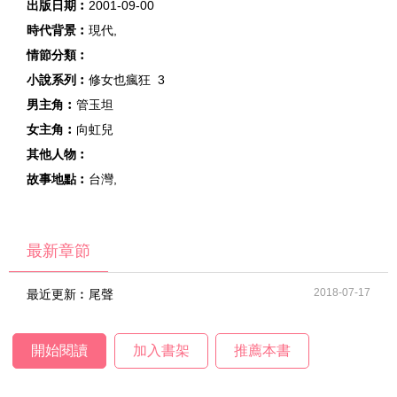
出版日期︰
2001-09-00
時代背景︰
現代,
情節分類︰
小說系列︰
修女也瘋狂 3
男主角︰
管玉坦
女主角︰
向虹兒
其他人物︰
故事地點︰
台灣,
最新章節
2018-07-17
最近更新︰
尾聲
開始閱讀
加入書架
推薦本書