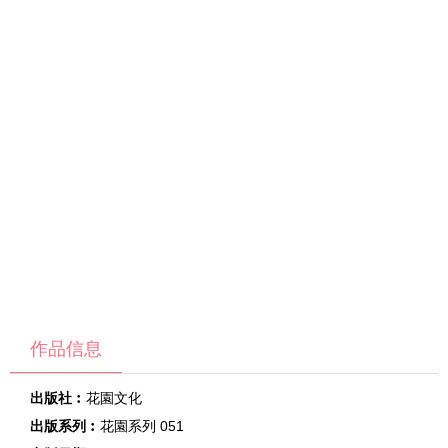
作品信息
出版社︰
花園文化
出版系列︰
花園系列 051