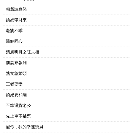
相爺請息怒
嬌奴帶財來
老婆不乖
醫結同心
清風明月之旺夫相
前妻來報到
熟女急婚頭
王者娶妻
嬌妃要和離
不準退貨老公
先上車不補票
寵你，我的幸運寶貝