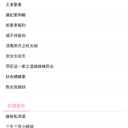
王者娶妻
嬌妃要和離
前妻來報到
戒不掉寵你
清風明月之旺夫相
庶女出頭天
罪臣這一家之退婚後種田去
好命糟糠妻
熟女急婚頭
言情新作
嫁妝私房菜
三生三世小桃源