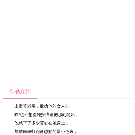
作品介紹
上帝算老幾，敢搶他的女人?!
哼!也不想從她投懷送抱那刻開始，
他就下了多少苦心在她身上，
無敵鐵拳打跑肖想她的眾小色狼，