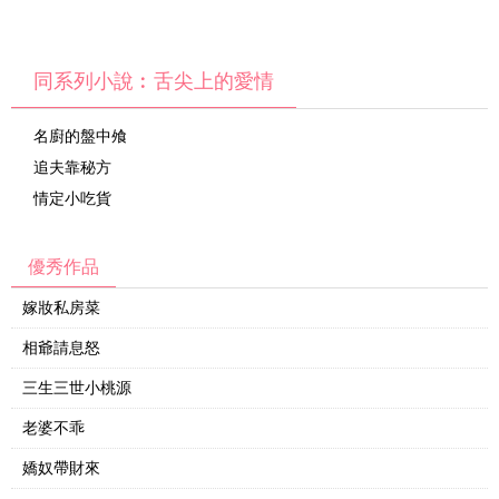
同系列小說︰舌尖上的愛情
名廚的盤中飧
追夫靠秘方
情定小吃貨
優秀作品
嫁妝私房菜
相爺請息怒
三生三世小桃源
老婆不乖
嬌奴帶財來