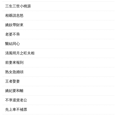
三生三世小桃源
相爺請息怒
嬌奴帶財來
老婆不乖
醫結同心
清風明月之旺夫相
前妻來報到
熟女急婚頭
王者娶妻
嬌妃要和離
不準退貨老公
先上車不補票