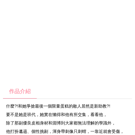
作品介紹
什麼?!和她爭搶最後一個限量蛋糕的敵人居然是新助教?!
要不是她是班代，她實在懶得和他有所交集，看看他，
除了那副優良皮相身材和淵博到大家都無法理解的學識外，
他打扮邋遢、個性挑剔，渾身帶刺像只刺蝟，一靠近就會受傷，