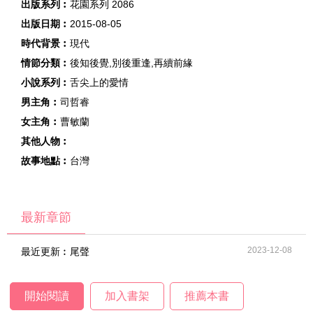
出版系列︰
花園系列 2086
出版日期︰
2015-08-05
時代背景︰
現代
情節分類︰
後知後覺,別後重逢,再續前緣
小說系列︰
舌尖上的愛情
男主角︰
司哲睿
女主角︰
曹敏蘭
其他人物︰
故事地點︰
台灣
最新章節
2023-12-08
最近更新︰
尾聲
開始閱讀
加入書架
推薦本書