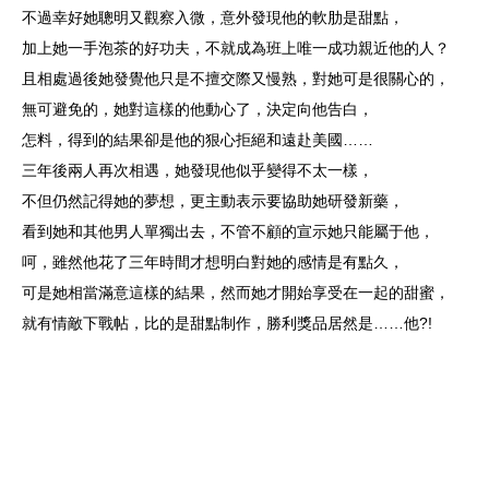
不過幸好她聰明又觀察入微，意外發現他的軟肋是甜點，
加上她一手泡茶的好功夫，不就成為班上唯一成功親近他的人？
且相處過後她發覺他只是不擅交際又慢熟，對她可是很關心的，
無可避免的，她對這樣的他動心了，決定向他告白，
怎料，得到的結果卻是他的狠心拒絕和遠赴美國……
三年後兩人再次相遇，她發現他似乎變得不太一樣，
不但仍然記得她的夢想，更主動表示要協助她研發新藥，
看到她和其他男人單獨出去，不管不顧的宣示她只能屬于他，
呵，雖然他花了三年時間才想明白對她的感情是有點久，
可是她相當滿意這樣的結果，然而她才開始享受在一起的甜蜜，
就有情敵下戰帖，比的是甜點制作，勝利獎品居然是……他?!