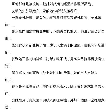
可他卻總是無視她，把她對婚姻的經營當作理所當然，
父親的失勢讓她在夫家的地位瞬間跌落谷底，
公婆要她離婚、老公的緋聞對象打電話來跟她嗆聲，要她讓
位……
她這豪門媳婦當得真失敗，不想再自欺欺人，她決定放彼此自
由！
誰知蘇少齊卻像轉了性，少了天之驕子的傲氣，眉眼間盡是憂
郁，
找到她工作的咖啡館「討飯」吃不成，竟將自己搞得胃潰瘍住
院，
還在眾人面前宣告「他要她回到他身邊，她的男人只能是
他！」
他不是光說說而已，更以行動來表示，除了嚇阻追求她的男人
們，
知她怕冷，買來圍巾羽絨衣到暖氣機，外加一個他，全往她家
送，