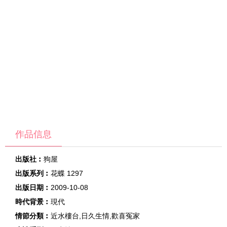
作品信息
出版社︰
狗屋
出版系列︰
花蝶 1297
出版日期︰
2009-10-08
時代背景︰
現代
情節分類︰
近水樓台,日久生情,歡喜冤家