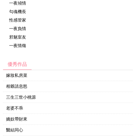
一夜傾情
勾魂機長
性感管家
一夜負情
邪魅室友
一夜情殤
優秀作品
嫁妝私房菜
相爺請息怒
三生三世小桃源
老婆不乖
嬌奴帶財來
醫結同心