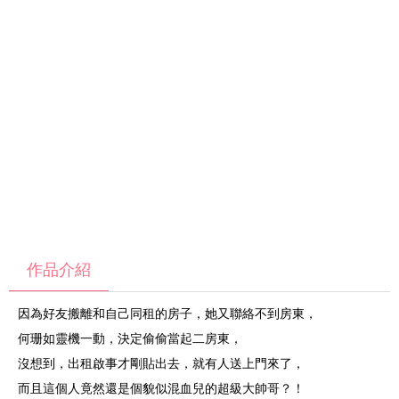
作品介紹
因為好友搬離和自己同租的房子，她又聯絡不到房東，
何珊如靈機一動，決定偷偷當起二房東，
沒想到，出租啟事才剛貼出去，就有人送上門來了，
而且這個人竟然還是個貌似混血兒的超級大帥哥？！