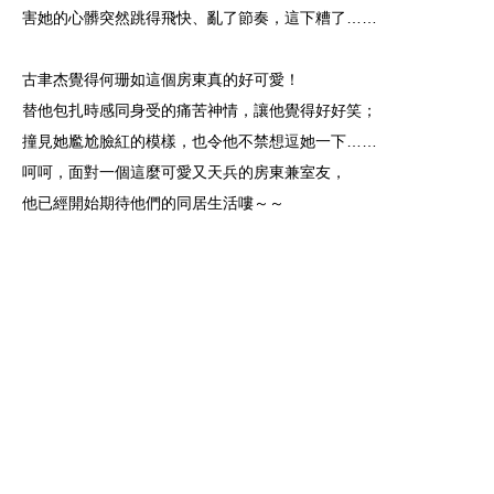
害她的心髒突然跳得飛快、亂了節奏，這下糟了……
古聿杰覺得何珊如這個房東真的好可愛！
替他包扎時感同身受的痛苦神情，讓他覺得好好笑；
撞見她尷尬臉紅的模樣，也令他不禁想逗她一下……
呵呵，面對一個這麼可愛又天兵的房東兼室友，
他已經開始期待他們的同居生活嘍～～