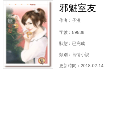
邪魅室友
作者︰
子澄
字數︰59538
狀態︰已完成
類別︰言情小說
更新時間︰2018-02-14