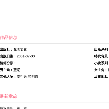
作品信息
出版社︰
花園文化
出版系列
出版日期︰
2001-07-00
時代背景
情節分類︰
小說系列
男主角︰
藍尼
女主角︰
其他人物︰
秦引歌,範明霞
故事地點
最新章節
最近更新︰
第十章