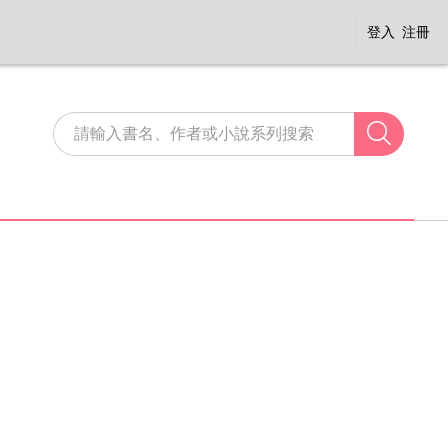
登入
注冊
