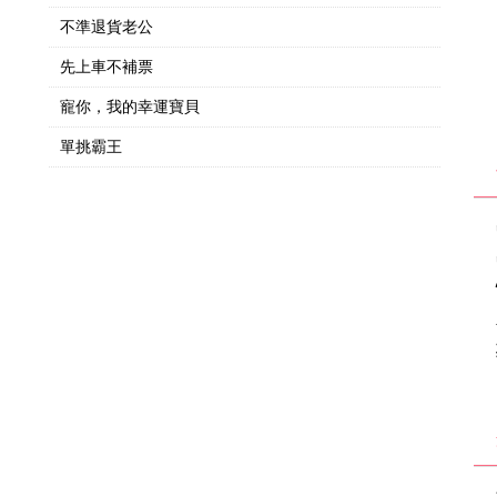
不準退貨老公
先上車不補票
寵你，我的幸運寶貝
單挑霸王