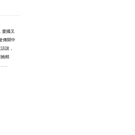
，愛國又
使傳聞中
沒話說，
叫她精
……