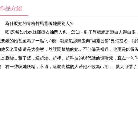
作品介紹
為什麼她的青梅竹馬背著她愛別人?
唉!既然如此她就揮揮衣袖閃人也，怎知，到了異鄉總是遭白人翻白眼
死要錢的她甚至為了一點“小”錢，就賭氣涉險去向“幽靈公爵”要張簽名，縱
的他又老又瘸還是大變態，然誤闖禁地的她，不但備受禮遇，他更是帥得
只是腦袋古董了些，連超炫、超棒、超科技的現代話他也听死，直左一句
靈、右一聲喚她妖精，不過，這麼高檔的人若她不收為己用， 就太可惜了